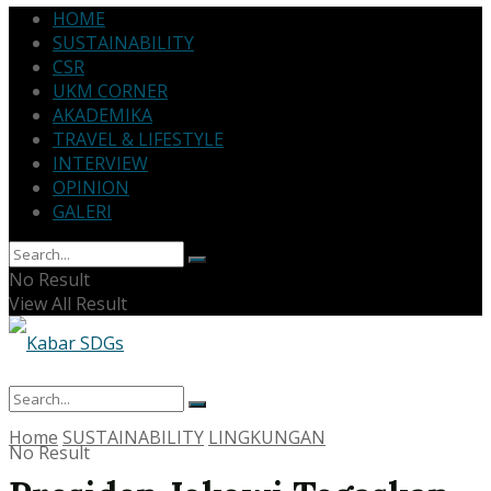
HOME
SUSTAINABILITY
CSR
UKM CORNER
AKADEMIKA
TRAVEL & LIFESTYLE
INTERVIEW
OPINION
GALERI
No Result
View All Result
Home
SUSTAINABILITY
LINGKUNGAN
No Result