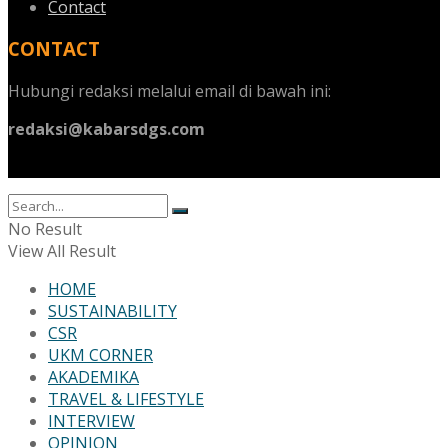
Contact
CONTACT
Hubungi redaksi melalui email di bawah ini:
redaksi@kabarsdgs.com
No Result
View All Result
HOME
SUSTAINABILITY
CSR
UKM CORNER
AKADEMIKA
TRAVEL & LIFESTYLE
INTERVIEW
OPINION