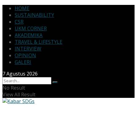
HOME
SUSTAINABILITY
CSR
UKM CORNER
AKADEMIKA
TRAVEL & LIFESTYLE
INTERVIEW
OPINION
GALERI
7 Agustus 2026
No Result
View All Result