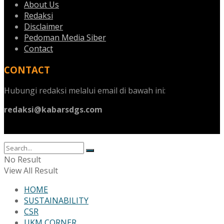
About Us
Redaksi
Disclaimer
Pedoman Media Siber
Contact
CONTACT
Hubungi redaksi melalui email di bawah ini:
redaksi@kabarsdgs.com
No Result
View All Result
HOME
SUSTAINABILITY
CSR
UKM CORNER