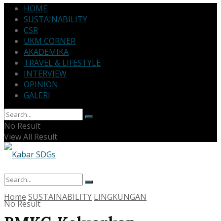
HOME
SUSTAINABILITY
CSR
UKM CORNER
AKADEMIKA
TRAVEL & LIFESTYLE
INTERVIEW
OPINION
GALERI
No Result
View All Result
Home
SUSTAINABILITY
LINGKUNGAN
No Result