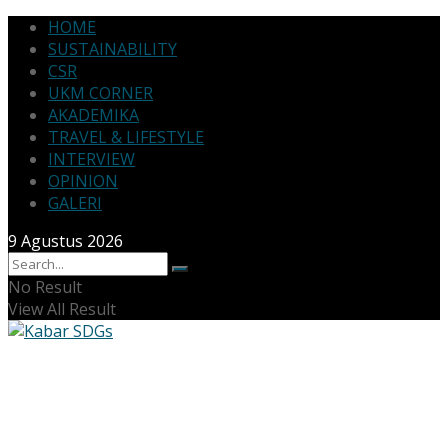
HOME
SUSTAINABILITY
CSR
UKM CORNER
AKADEMIKA
TRAVEL & LIFESTYLE
INTERVIEW
OPINION
GALERI
9 Agustus 2026
No Result
View All Result