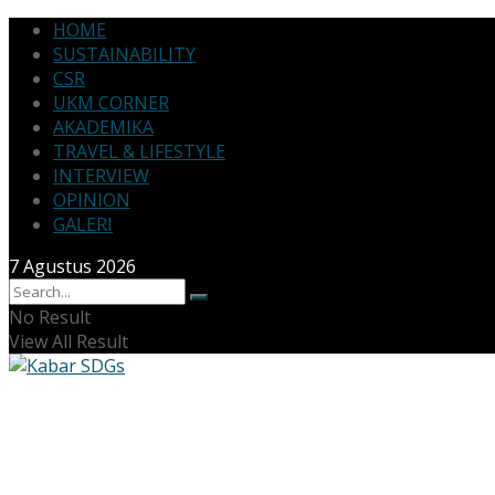
HOME
SUSTAINABILITY
CSR
UKM CORNER
AKADEMIKA
TRAVEL & LIFESTYLE
INTERVIEW
OPINION
GALERI
7 Agustus 2026
No Result
View All Result