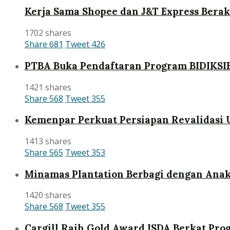
Kerja Sama Shopee dan J&T Express Bera
1702 shares
Share
681
Tweet
426
PTBA Buka Pendaftaran Program BIDIKSI
1421 shares
Share
568
Tweet
355
Kemenpar Perkuat Persiapan Revalidasi 
1413 shares
Share
565
Tweet
353
Minamas Plantation Berbagi dengan Anak
1420 shares
Share
568
Tweet
355
Cargill Raih Gold Award ISDA Berkat Pr