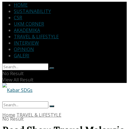
HOME
SUSTAINABILITY
CSR
UKM CORNER
AKADEMIKA
TRAVEL & LIFESTYLE
INTERVIEW
OPINION
GALERI
No Result
View All Result
Home
TRAVEL & LIFESTYLE
No Result