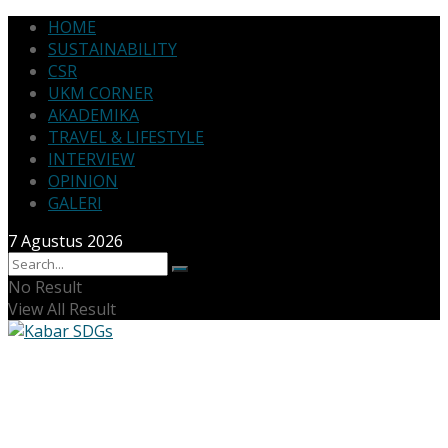
HOME
SUSTAINABILITY
CSR
UKM CORNER
AKADEMIKA
TRAVEL & LIFESTYLE
INTERVIEW
OPINION
GALERI
7 Agustus 2026
No Result
View All Result