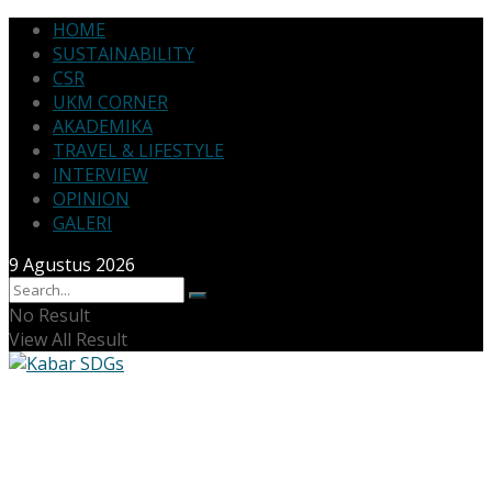
HOME
SUSTAINABILITY
CSR
UKM CORNER
AKADEMIKA
TRAVEL & LIFESTYLE
INTERVIEW
OPINION
GALERI
9 Agustus 2026
No Result
View All Result