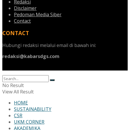
Redaksi
Disclaimer
Pedoman Media Siber
Contact
CONTACT
Hubungi redaksi melalui email di bawah ini:
redaksi@kabarsdgs.com
No Result
View All Result
HOME
SUSTAINABILITY
CSR
UKM CORNER
AKADEMIKA