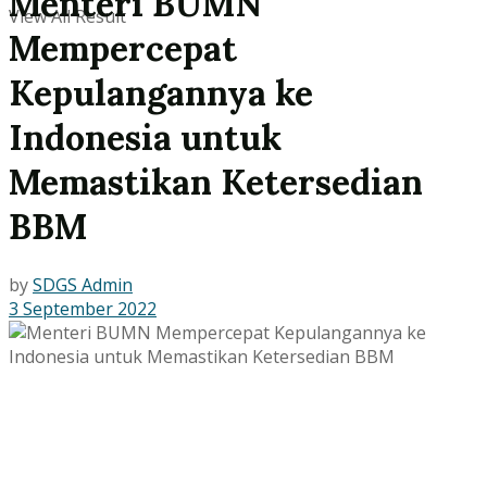
Menteri BUMN
View All Result
Mempercepat
Kepulangannya ke
Indonesia untuk
Memastikan Ketersedian
BBM
by
SDGS Admin
3 September 2022