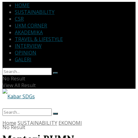
HOME
SUSTAINABILITY
CSR
UKM CORNER
AKADEMIKA
TRAVEL & LIFESTYLE
INTERVIEW
OPINION
GALERI
No Result
View All Result
Home
SUSTAINABILITY
EKONOMI
No Result