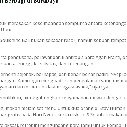
 Berbagi di Surabaya
ntuk merasakan keseimbangan sempurna antara ketenanga
i Ubud.
 Soulshine Bali bukan sekadar resor, namun sebuah tempat 
 serta pengusaha, perawat dan filantropis Sara Agah Franti,
nuansa energi, kreativitas, dan ketenangan.
berhenti sejenak, bernapas, dan benar-benar hadiri. Nyepi
tenangan. Kami ingin menghadirkan pengalaman yang mem
yaman dan terpenuhi dalam segala aspek,” ujarnya.
ng memulihkan, menggabungkan kenyamanan mewah dengan 
, makan malam set menu untuk dua orang di Stay Human Res
ibar gratis pada Hari Nyepi, serta diskon 20% untuk makan
aksasi, retret ini mengundang para tamu untuk kembali te