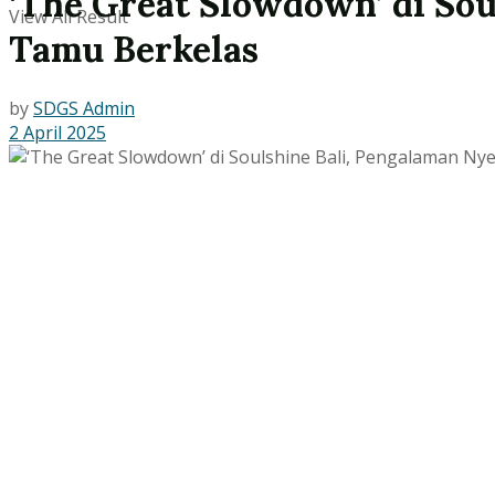
‘The Great Slowdown’ di Sou
View All Result
Tamu Berkelas
by
SDGS Admin
2 April 2025