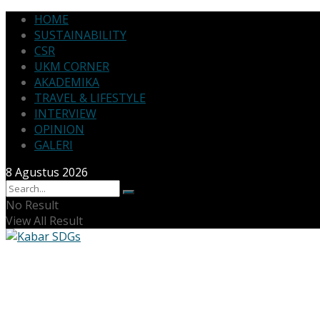
HOME
SUSTAINABILITY
CSR
UKM CORNER
AKADEMIKA
TRAVEL & LIFESTYLE
INTERVIEW
OPINION
GALERI
8 Agustus 2026
No Result
View All Result