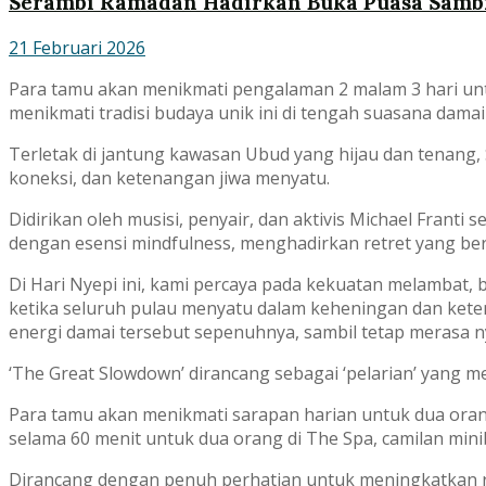
Serambi Ramadan Hadirkan Buka Puasa Sambil
21 Februari 2026
Para tamu akan menikmati pengalaman 2 malam 3 hari u
menikmati tradisi budaya unik ini di tengah suasana dama
Terletak di jantung kawasan Ubud yang hijau dan tenang,
koneksi, dan ketenangan jiwa menyatu.
Didirikan oleh musisi, penyair, dan aktivis Michael Franti
dengan esensi mindfulness, menghadirkan retret yang ber
Di Hari Nyepi ini, kami percaya pada kekuatan melambat, 
ketika seluruh pulau menyatu dalam keheningan dan ke
energi damai tersebut sepenuhnya, sambil tetap merasa n
‘The Great Slowdown’ dirancang sebagai ‘pelarian’ ya
Para tamu akan menikmati sarapan harian untuk dua orang
selama 60 menit untuk dua orang di The Spa, camilan min
Dirancang dengan penuh perhatian untuk meningkatkan rel