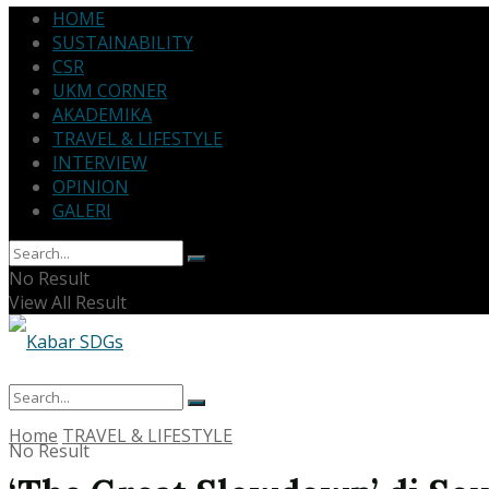
HOME
SUSTAINABILITY
CSR
UKM CORNER
AKADEMIKA
TRAVEL & LIFESTYLE
INTERVIEW
OPINION
GALERI
No Result
View All Result
Home
TRAVEL & LIFESTYLE
No Result