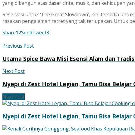
yang dibangun atas dasar cinta, musik, dan kehidupan ya
Reservasi untuk ‘The Great Slowdown’, kini tersedia untu
rasakan pengalaman retret yang tak terlupakan. Untuk peme
Share
12
Send
Tweet
8
Previous Post
Utama Spice Bawa Misi Esensi Alam dan Tradisi
Next Post
Nyepi di Zest Hotel Legian, Tamu Bisa Belajar
Next Post
Nyepi di Zest Hotel Legian, Tamu Bisa Belajar