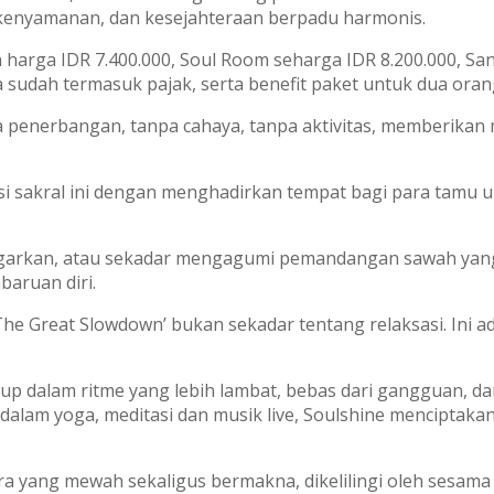
 kenyamanan, dan kesejahteraan berpadu harmonis.
 harga IDR 7.400.000, Soul Room seharga IDR 8.200.000, Sa
 sudah termasuk pajak, serta benefit paket untuk dua ora
a penerbangan, tanpa cahaya, tanpa aktivitas, memberikan 
si sakral ini dengan menghadirkan tempat bagi para tamu u
menyegarkan, atau sekadar mengagumi pemandangan sawah y
aruan diri.
he Great Slowdown’ bukan sekadar tentang relaksasi. Ini 
p dalam ritme yang lebih lambat, bebas dari gangguan, d
dalam yoga, meditasi dan musik live, Soulshine menciptaka
 yang mewah sekaligus bermakna, dikelilingi oleh sesama 