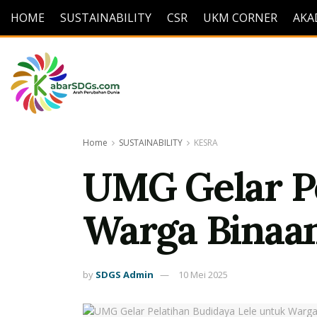
HOME
SUSTAINABILITY
CSR
UKM CORNER
AKA
Home
SUSTAINABILITY
KESRA
UMG Gelar Pe
Warga Binaan
by
SDGS Admin
10 Mei 2025