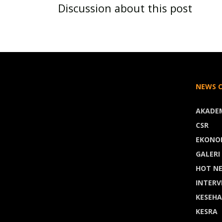
Discussion about this post
NEWS 
AKADE
CSR
EKONO
GALERI
HOT N
INTERV
KESEH
KESRA