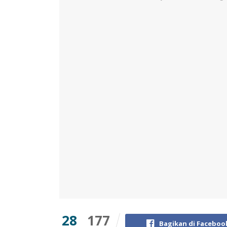
28
177
Bagikan di Faceboo