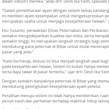
dalam industri mereka,” jelas drh. Desti Ika Yanti, spesial
“Dalam pemeliharaan ayam dengan sistem bebas kandang ter
ini memberi ayam kesempatan untuk mengekspresikan peri
merupakan usaha untuk menjaga kesejahteraan hewan,” 
Eko Susanto, perwakilan Dinas Peternakan dan Perikanan
semakin mengedepankan kualitas dan etika, serta menya
semakin tinggi, ini merupakan langkah strategis bagi pem
mendukung para peternak di Blitar untuk mulai menerapkan
pasar yang jelas.”
“Kami berharap, diskusi ini bisa menjadi langkah awal ba
pada kesejahteraan hewan. Sistem ini bukan hanya memenu
serta daya tawar di pasar tertentu,” ujar drh. Desti Ika Yan
Dengan semakin banyaknya peternak di Blitar yang memah
mendukung peningkatan kesejahteraan ayam petelur.
Peralihan menuju sistem ini tidak hanya memberikan rua
penuh kasih dan perhatian terhadap makhluk hidup lainny