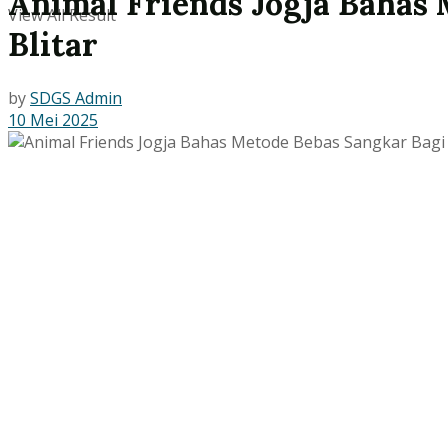
Animal Friends Jogja Bahas 
View All Result
Blitar
by
SDGS Admin
10 Mei 2025