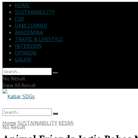
HOME
SUSTAINABILITY
CSR
UKM CORNER
AKADEMIKA
TRAVEL & LIFESTYLE
INTERVIEW
OPINION
GALERI
No Result
View All Result
Home
SUSTAINABILITY
KESRA
No Result