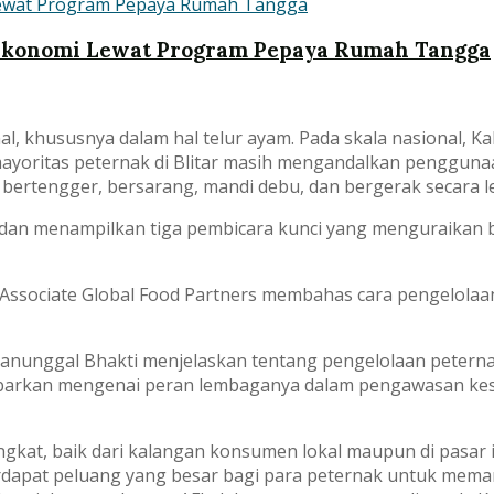
Ekonomi Lewat Program Pepaya Rumah Tangga
l, khususnya dalam hal telur ayam. Pada skala nasional, K
 mayoritas peternak di Blitar masih mengandalkan pengguna
bertengger, bersarang, mandi debu, dan bergerak secara le
tar dan menampilkan tiga pembicara kunci yang menguraikan 
Associate Global Food Partners membahas cara pengelolaa
Manunggal Bhakti menjelaskan tentang pengelolaan peterna
abarkan mengenai peran lembaganya dalam pengawasan kes
gkat, baik dari kalangan konsumen lokal maupun di pasar 
terdapat peluang yang besar bagi para peternak untuk mem