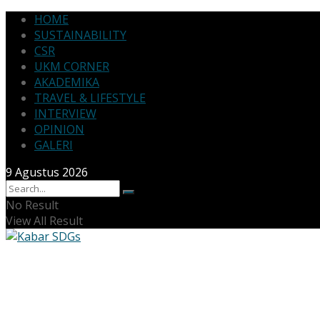
HOME
SUSTAINABILITY
CSR
UKM CORNER
AKADEMIKA
TRAVEL & LIFESTYLE
INTERVIEW
OPINION
GALERI
9 Agustus 2026
No Result
View All Result