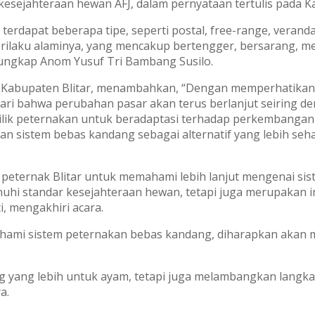
is kesejahteraan hewan AFJ, dalam pernyataan tertulis pada K
dapat beberapa tipe, seperti postal, free-range, veranda, 
laku alaminya, yang mencakup bertengger, bersarang, men
ungkap Anom Yusuf Tri Bambang Susilo.
 Kabupaten Blitar, menambahkan, “Dengan memperhatikan t
dari bahwa perubahan pasar akan terus berlanjut seiring
ilik peternakan untuk beradaptasi terhadap perkembangan i
 sistem bebas kandang sebagai alternatif yang lebih sehat
gi peternak Blitar untuk memahami lebih lanjut mengenai s
hi standar kesejahteraan hewan, tetapi juga merupakan in
ti, mengakhiri acara.
ami sistem peternakan bebas kandang, diharapkan akan mun
ng yang lebih untuk ayam, tetapi juga melambangkan langk
a.