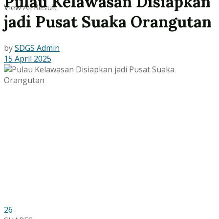
Pulau Kelawasan Disiapkan
View All Result
jadi Pusat Suaka Orangutan
by
SDGS Admin
15 April 2025
26