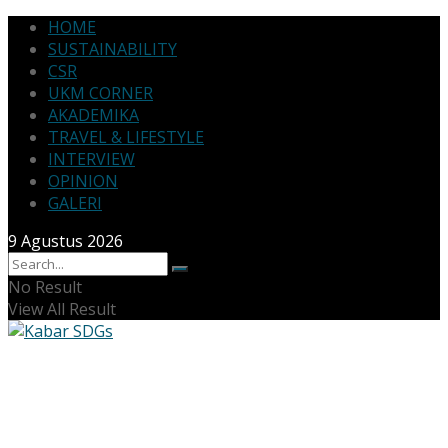
HOME
SUSTAINABILITY
CSR
UKM CORNER
AKADEMIKA
TRAVEL & LIFESTYLE
INTERVIEW
OPINION
GALERI
9 Agustus 2026
No Result
View All Result