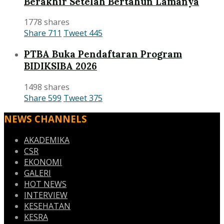
Berakhir Setelah Bertahun Lamanya
1778 shares
Share
711
Tweet
445
PTBA Buka Pendaftaran Program
BIDIKSIBA 2026
1498 shares
Share
599
Tweet
375
NEWS CHANNELS
AKADEMIKA
CSR
EKONOMI
GALERI
HOT NEWS
INTERVIEW
KESEHATAN
KESRA