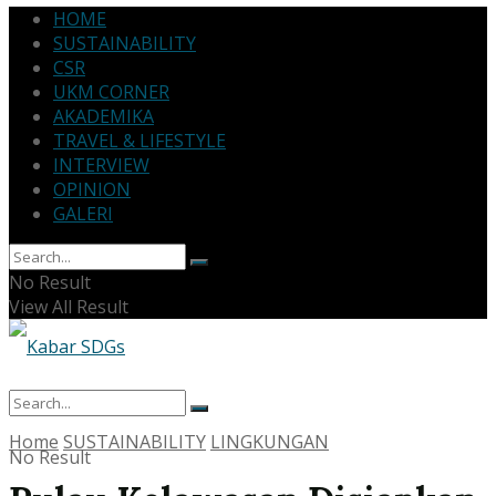
HOME
SUSTAINABILITY
CSR
UKM CORNER
AKADEMIKA
TRAVEL & LIFESTYLE
INTERVIEW
OPINION
GALERI
No Result
View All Result
Home
SUSTAINABILITY
LINGKUNGAN
No Result