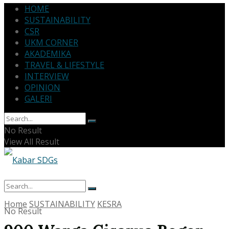
HOME
SUSTAINABILITY
CSR
UKM CORNER
AKADEMIKA
TRAVEL & LIFESTYLE
INTERVIEW
OPINION
GALERI
No Result
View All Result
Home
SUSTAINABILITY
KESRA
No Result