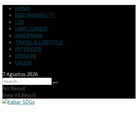
HOME
SUSTAINABILITY
CSR
UKM CORNER
AKADEMIKA
TRAVEL & LIFESTYLE
INTERVIEW
OPINION
GALERI
7 Agustus 2026
No Result
View All Result