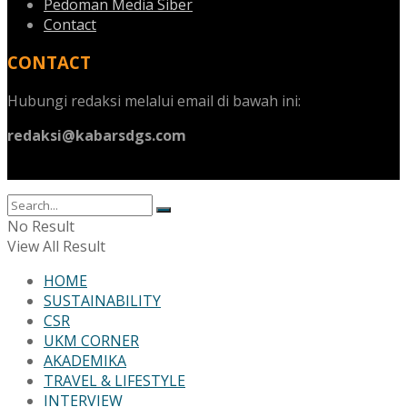
Pedoman Media Siber
Contact
CONTACT
Hubungi redaksi melalui email di bawah ini:
redaksi@kabarsdgs.com
No Result
View All Result
HOME
SUSTAINABILITY
CSR
UKM CORNER
AKADEMIKA
TRAVEL & LIFESTYLE
INTERVIEW