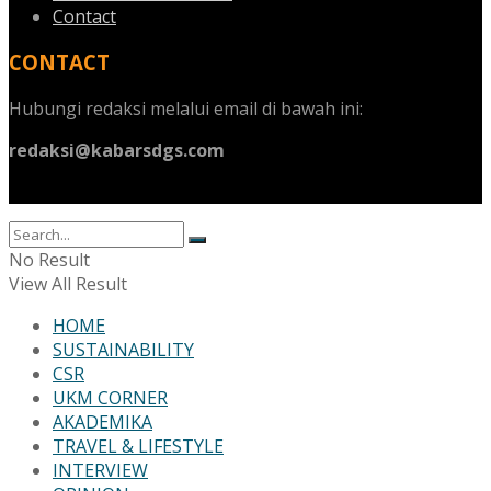
Contact
CONTACT
Hubungi redaksi melalui email di bawah ini:
redaksi@kabarsdgs.com
No Result
View All Result
HOME
SUSTAINABILITY
CSR
UKM CORNER
AKADEMIKA
TRAVEL & LIFESTYLE
INTERVIEW