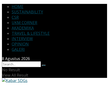
HOME
SUSTAINABILITY
CSR
UKM CORNER
AKADEMIKA
TRAVEL & LIFESTYLE
INTERVIEW
OPINION
GALERI
8 Agustus 2026
No Result
View All Result