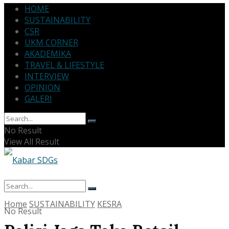
HOME
SUSTAINABILITY
CSR
UKM CORNER
AKADEMIKA
TRAVEL & LIFESTYLE
INTERVIEW
OPINION
GALERI
No Result
View All Result
Home
SUSTAINABILITY
KESRA
No Result