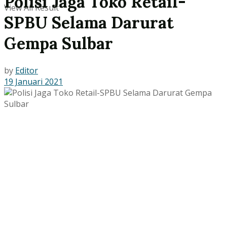
Polisi Jaga Toko Retail-
View All Result
SPBU Selama Darurat
Gempa Sulbar
by
Editor
19 Januari 2021