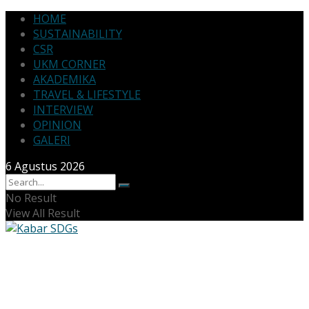
HOME
SUSTAINABILITY
CSR
UKM CORNER
AKADEMIKA
TRAVEL & LIFESTYLE
INTERVIEW
OPINION
GALERI
6 Agustus 2026
No Result
View All Result