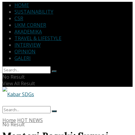
HOME
SUSTAINABILITY
CSR
UKM CORNER
AKADEMIKA
TRAVEL & LIFESTYLE
INTERVIEW
OPINION
GALERI
No Result
View All Result
Home
HOT NEWS
No Result