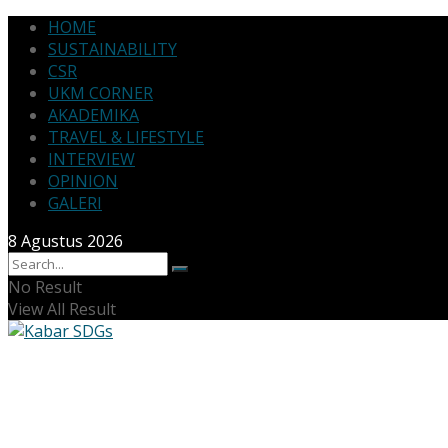
HOME
SUSTAINABILITY
CSR
UKM CORNER
AKADEMIKA
TRAVEL & LIFESTYLE
INTERVIEW
OPINION
GALERI
8 Agustus 2026
No Result
View All Result