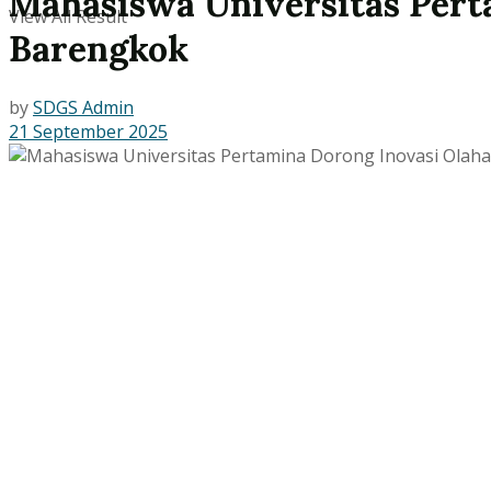
Mahasiswa Universitas Pert
View All Result
Barengkok
by
SDGS Admin
21 September 2025