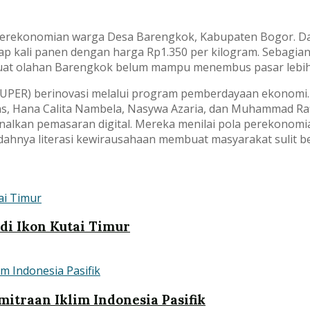
rekonomian warga Desa Barengkok, Kabupaten Bogor. Dari
p kali panen dengan harga Rp1.350 per kilogram. Sebagian 
buat olahan Barengkok belum mampu menembus pasar lebih 
(UPER) berinovasi melalui program pemberdayaan ekonomi. 
ens, Hana Calita Nambela, Nasywa Azaria, dan Muhammad R
enalkan pemasaran digital. Mereka menilai pola perekonom
ahnya literasi kewirausahaan membuat masyarakat sulit ber
adi Ikon Kutai Timur
itraan Iklim Indonesia Pasifik