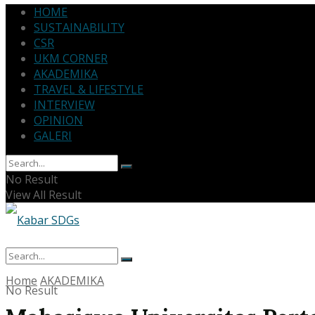
HOME
SUSTAINABILITY
CSR
UKM CORNER
AKADEMIKA
TRAVEL & LIFESTYLE
INTERVIEW
OPINION
GALERI
No Result
View All Result
Home
AKADEMIKA
No Result