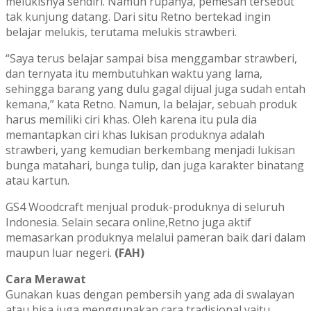
melukisnya sendiri. Namun rupanya, pemesan tersebut
tak kunjung datang. Dari situ Retno bertekad ingin
belajar melukis, terutama melukis strawberi.
“Saya terus belajar sampai bisa menggambar strawberi,
dan ternyata itu membutuhkan waktu yang lama,
sehingga barang yang dulu gagal dijual juga sudah entah
kemana,” kata Retno. Namun, Ia belajar, sebuah produk
harus memiliki ciri khas. Oleh karena itu pula dia
memantapkan ciri khas lukisan produknya adalah
strawberi, yang kemudian berkembang menjadi lukisan
bunga matahari, bunga tulip, dan juga karakter binatang
atau kartun.
GS4 Woodcraft menjual produk-produknya di seluruh
Indonesia. Selain secara online,Retno juga aktif
memasarkan produknya melalui pameran baik dari dalam
maupun luar negeri.
(FAH)
Cara Merawat
Gunakan kuas dengan pembersih yang ada di swalayan
atau bisa juga menggunakan cara tradisional yaitu