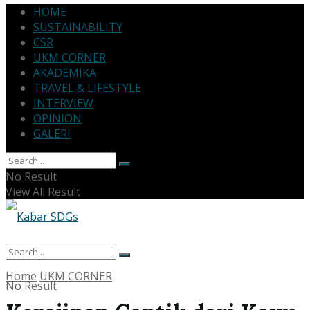
HOME
SUSTAINABILITY
CSR
UKM CORNER
AKADEMIKA
TRAVEL & LIFESTYLE
INTERVIEW
OPINION
GALERI
No Result
View All Result
Home
UKM CORNER
No Result