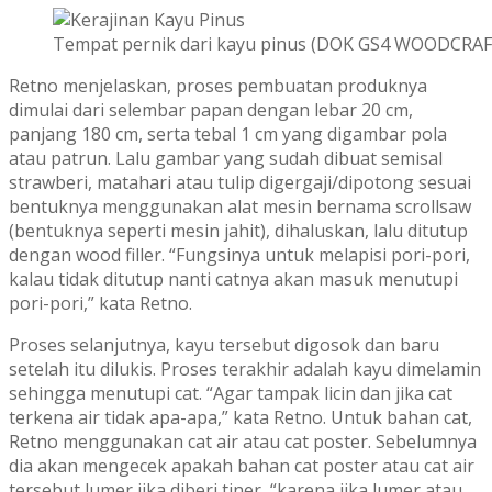
Tempat pernik dari kayu pinus (DOK GS4 WOODCRAF
Retno menjelaskan, proses pembuatan produknya
dimulai dari selembar papan dengan lebar 20 cm,
panjang 180 cm, serta tebal 1 cm yang digambar pola
atau patrun. Lalu gambar yang sudah dibuat semisal
strawberi, matahari atau tulip digergaji/dipotong sesuai
bentuknya menggunakan alat mesin bernama scrollsaw
(bentuknya seperti mesin jahit), dihaluskan, lalu ditutup
dengan wood filler. “Fungsinya untuk melapisi pori-pori,
kalau tidak ditutup nanti catnya akan masuk menutupi
pori-pori,” kata Retno.
Proses selanjutnya, kayu tersebut digosok dan baru
setelah itu dilukis. Proses terakhir adalah kayu dimelamin
sehingga menutupi cat. “Agar tampak licin dan jika cat
terkena air tidak apa-apa,” kata Retno. Untuk bahan cat,
Retno menggunakan cat air atau cat poster. Sebelumnya
dia akan mengecek apakah bahan cat poster atau cat air
tersebut lumer jika diberi tiner, “karena jika lumer atau