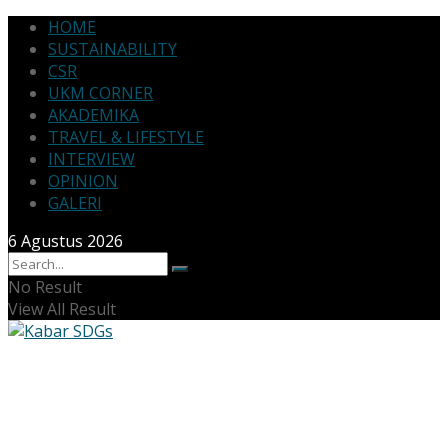
HOME
SUSTAINABILITY
CSR
UKM CORNER
AKADEMIKA
TRAVEL & LIFESTYLE
INTERVIEW
OPINION
GALERI
6 Agustus 2026
No Result
View All Result