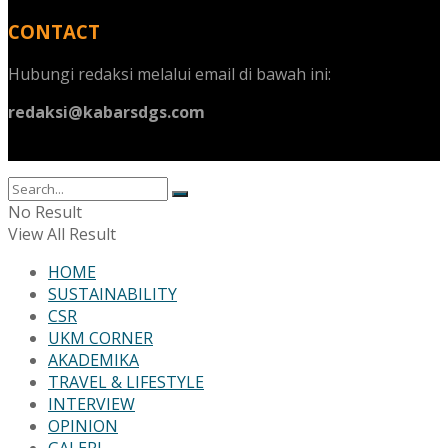
CONTACT
Hubungi redaksi melalui email di bawah ini:
redaksi@kabarsdgs.com
No Result
View All Result
HOME
SUSTAINABILITY
CSR
UKM CORNER
AKADEMIKA
TRAVEL & LIFESTYLE
INTERVIEW
OPINION
GALERI