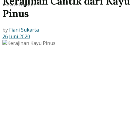
Kerajinan Cantik dari Kayu
View All Result
Pinus
by
Fiani Sukarta
26 Juni 2020