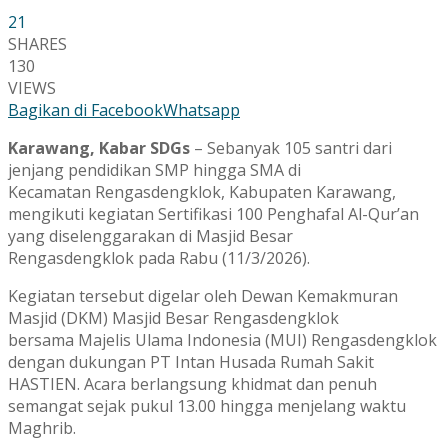
21
SHARES
130
VIEWS
Bagikan di Facebook
Whatsapp
Karawang, Kabar SDGs
– Sebanyak 105 santri dari
jenjang pendidikan SMP hingga SMA di
Kecamatan
Rengasdengklok
, Kabupaten
Karawang
,
mengikuti kegiatan Sertifikasi 100 Penghafal Al-Qur’an
yang diselenggarakan di
Masjid Besar
Rengasdengklok
pada Rabu (11/3/2026).
Kegiatan tersebut digelar oleh Dewan Kemakmuran
Masjid (DKM) Masjid Besar Rengasdengklok
bersama
Majelis Ulama Indonesia
(MUI) Rengasdengklok
dengan dukungan
PT Intan Husada Rumah Sakit
HASTIEN
. Acara berlangsung khidmat dan penuh
semangat sejak pukul 13.00 hingga menjelang waktu
Maghrib.