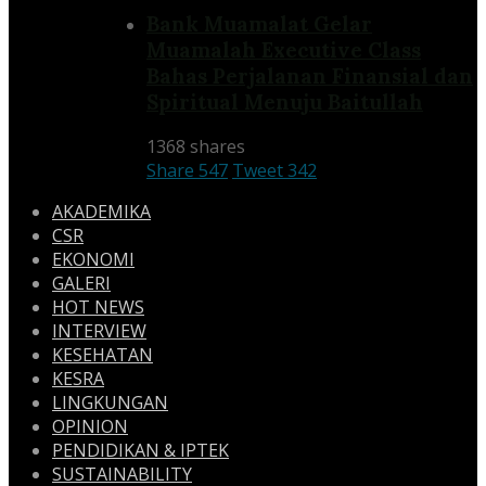
Bank Muamalat Gelar
Muamalah Executive Class
Bahas Perjalanan Finansial dan
Spiritual Menuju Baitullah
1368 shares
Share
547
Tweet
342
AKADEMIKA
CSR
EKONOMI
GALERI
HOT NEWS
INTERVIEW
KESEHATAN
KESRA
LINGKUNGAN
OPINION
PENDIDIKAN & IPTEK
SUSTAINABILITY