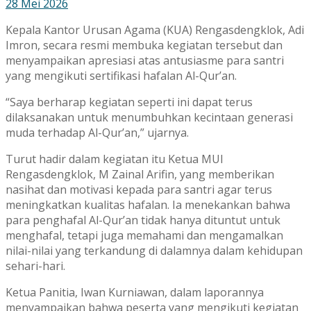
28 Mei 2026
Kepala
Kantor Urusan Agama
(KUA) Rengasdengklok,
Adi
Imron
, secara resmi membuka kegiatan tersebut dan
menyampaikan apresiasi atas antusiasme para santri
yang mengikuti sertifikasi hafalan Al-Qur’an.
“Saya berharap kegiatan seperti ini dapat terus
dilaksanakan untuk menumbuhkan kecintaan generasi
muda terhadap Al-Qur’an,” ujarnya.
Turut hadir dalam kegiatan itu Ketua MUI
Rengasdengklok,
M Zainal Arifin
, yang memberikan
nasihat dan motivasi kepada para santri agar terus
meningkatkan kualitas hafalan. Ia menekankan bahwa
para penghafal Al-Qur’an tidak hanya dituntut untuk
menghafal, tetapi juga memahami dan mengamalkan
nilai-nilai yang terkandung di dalamnya dalam kehidupan
sehari-hari.
Ketua Panitia,
Iwan Kurniawan
, dalam laporannya
menyampaikan bahwa peserta yang mengikuti kegiatan