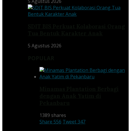
5 Agustus 2026
SDIT BIS Perkuat Kolaborasi Orang
Tua Bentuk Karakter Anak
5 Agustus 2026
POPULAR
Minamas Plantation Berbagi
dengan Anak Yatim di
Pekanbaru
1389 shares
Share
556
Tweet
347