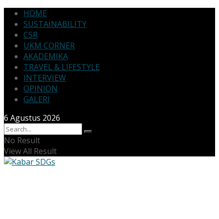
HOME
SUSTAINABILITY
CSR
UKM CORNER
AKADEMIKA
TRAVEL & LIFESTYLE
INTERVIEW
OPINION
GALERI
6 Agustus 2026
No Result
View All Result