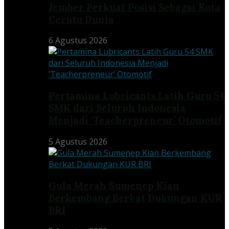
Jember Perkuat Posisi Sebagai Kota
Cerutu Dunia
6 Agustus 2026
Pertamina Lubricants Latih Guru 54
SMK dari Seluruh Indonesia
Menjadi ‘Teacherpreneur’ Otomotif
5 Agustus 2026
Gula Merah Sumenep Kian
Berkembang Berkat Dukungan KUR
BRI