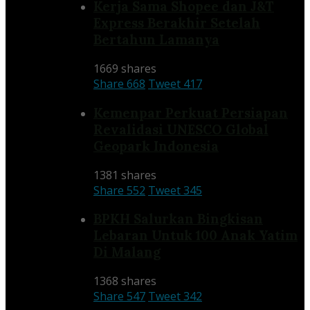
Kerja Sama Shopee dan J&T
Express Berakhir Setelah
Bertahun Lamanya
1669 shares
Share
668
Tweet
417
Kemenpar Perkuat Persiapan
Revalidasi UNESCO Global
Geopark Indonesia
1381 shares
Share
552
Tweet
345
BPKH Salurkan Bingkisan
Lebaran Untuk 100 Anak Yatim
Di Malang
1368 shares
Share
547
Tweet
342