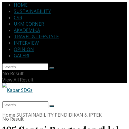
HOME
SUSTAINABILITY
CSR
UKM CORNER
AKADEMIKA
TRAVEL & LIFESTYLE
INTERVIEW
OPINION
GALERI
No Result
View All Result
Home
SUSTAINABILITY
PENDIDIKAN & IPTEK
No Result