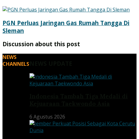
PGN Perluas Jaringan Gas Rumah Tangga Di
Sleman
Discussion about this post
NEWS
NEWS UPDATE
CHANNELS
Indonesia Tambah Tiga Medali di
Kejuaraan Taekwondo Asia
6 Agustus 2026