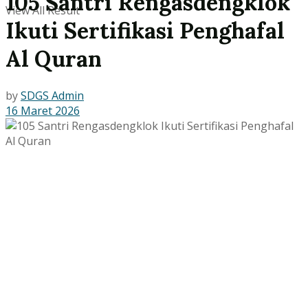
105 Santri Rengasdengklok
View All Result
Ikuti Sertifikasi Penghafal
Al Quran
by
SDGS Admin
16 Maret 2026