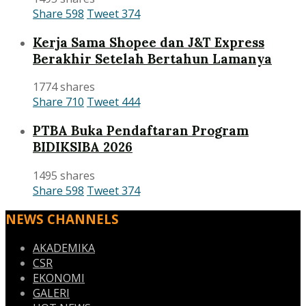
Share
598
Tweet
374
Kerja Sama Shopee dan J&T Express
Berakhir Setelah Bertahun Lamanya
1774 shares
Share
710
Tweet
444
PTBA Buka Pendaftaran Program
BIDIKSIBA 2026
1495 shares
Share
598
Tweet
374
NEWS CHANNELS
AKADEMIKA
CSR
EKONOMI
GALERI