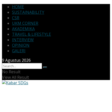
HOME
SUSTAINABILITY
CSR
UKM CORNER
AKADEMIKA
TRAVEL & LIFESTYLE
INTERVIEW
OPINION
GALERI
9 Agustus 2026
No Result
View All Result