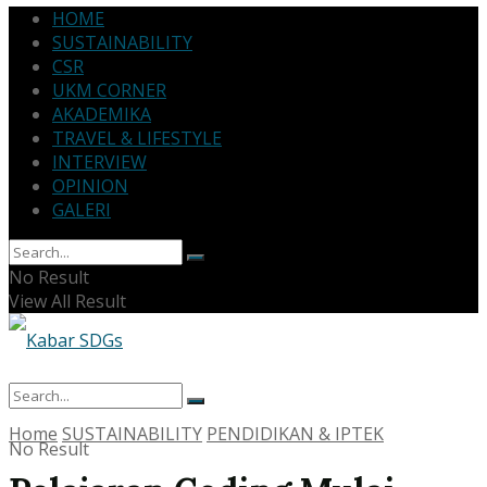
HOME
SUSTAINABILITY
CSR
UKM CORNER
AKADEMIKA
TRAVEL & LIFESTYLE
INTERVIEW
OPINION
GALERI
No Result
View All Result
Home
SUSTAINABILITY
PENDIDIKAN & IPTEK
No Result