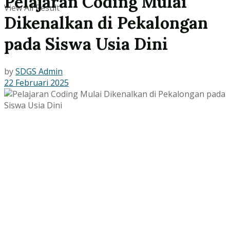
Pelajaran Coding Mulai
View All Result
Dikenalkan di Pekalongan
pada Siswa Usia Dini
by
SDGS Admin
22 Februari 2025