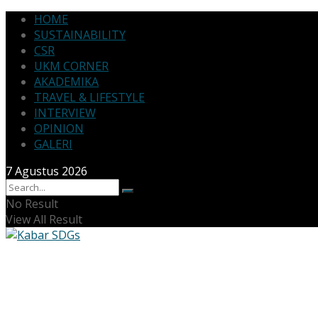
HOME
SUSTAINABILITY
CSR
UKM CORNER
AKADEMIKA
TRAVEL & LIFESTYLE
INTERVIEW
OPINION
GALERI
7 Agustus 2026
No Result
View All Result