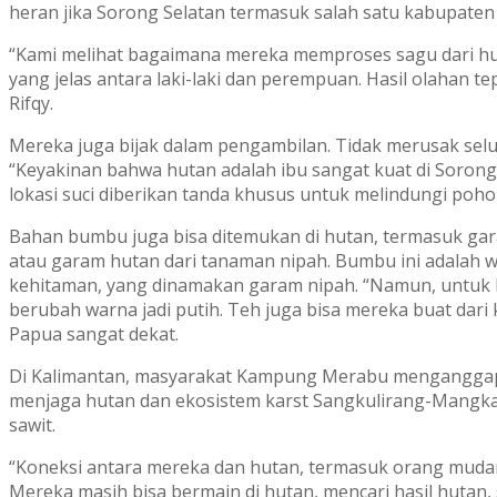
heran jika Sorong Selatan termasuk salah satu kabupaten
“Kami melihat bagaimana mereka memproses sagu dari hul
yang jelas antara laki-laki dan perempuan. Hasil olahan 
Rifqy.
Mereka juga bijak dalam pengambilan. Tidak merusak se
“Keyakinan bahwa hutan adalah ibu sangat kuat di Sorong
lokasi suci diberikan tanda khusus untuk melindungi poho
Bahan bumbu juga bisa ditemukan di hutan, termasuk ga
atau garam hutan dari tanaman nipah. Bumbu ini adalah
kehitaman, yang dinamakan garam nipah. “Namun, untuk ke
berubah warna jadi putih. Teh juga bisa mereka buat dari
Papua sangat dekat.
Di Kalimantan, masyarakat Kampung Merabu menganggap 
menjaga hutan dan ekosistem karst Sangkulirang-Mangka
sawit.
“Koneksi antara mereka dan hutan, termasuk orang mud
Mereka masih bisa bermain di hutan, mencari hasil hutan,