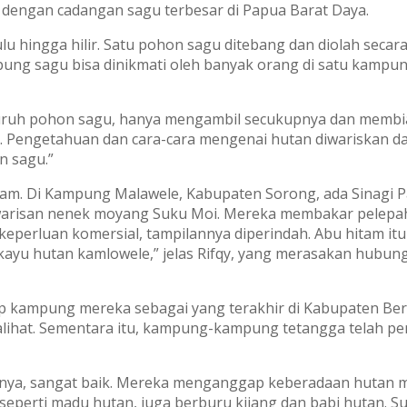
 dengan cadangan sagu terbesar di Papua Barat Daya.
u hingga hilir. Satu pohon sagu ditebang dan diolah seca
tepung sagu bisa dinikmati oleh banyak orang di satu kamp
luruh pohon sagu, hanya mengambil secukupnya dan membi
. Pengetahuan dan cara-cara mengenai hutan diwariskan da
n sagu.”
ram. Di Kampung Malawele, Kabupaten Sorong, ada Sinagi
 warisan nenek moyang Suku Moi. Mereka membakar pelepa
perluan komersial, tampilannya diperindah. Abu hitam itu
 kayu hutan kamlowele,” jelas Rifqy, yang merasakan hubun
kampung mereka sebagai yang terakhir di Kabupaten Bera
lihat. Sementara itu, kampung-kampung tetangga telah p
anya, sangat baik. Mereka menganggap keberadaan hutan 
 seperti madu hutan, juga berburu kijang dan babi hutan. S