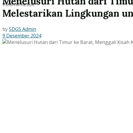
Menelusuri Hutan dari Timu
View All Result
Melestarikan Lingkungan u
by
SDGS Admin
9 Desember 2024