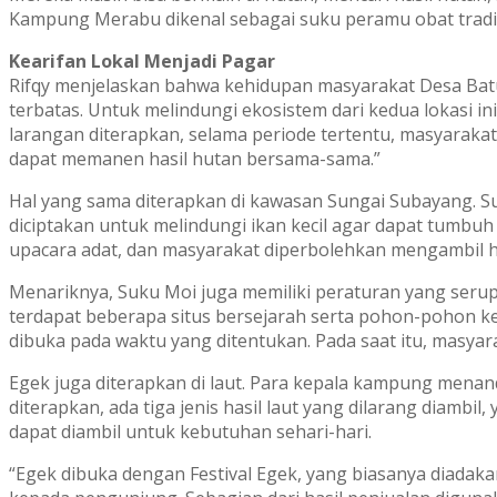
Kampung Merabu dikenal sebagai suku peramu obat tradisi
Kearifan Lokal Menjadi Pagar
Rifqy menjelaskan bahwa kehidupan masyarakat Desa Bat
terbatas. Untuk melindungi ekosistem dari kedua lokasi in
larangan diterapkan, selama periode tertentu, masyarakat
dapat memanen hasil hutan bersama-sama.”
Hal yang sama diterapkan di kawasan Sungai Subayang. Sung
diciptakan untuk melindungi ikan kecil agar dapat tumbu
upacara adat, dan masyarakat diperbolehkan mengambil ha
Menariknya, Suku Moi juga memiliki peraturan yang serup
terdapat beberapa situs bersejarah serta pohon-pohon kera
dibuka pada waktu yang ditentukan. Pada saat itu, masyara
Egek juga diterapkan di laut. Para kepala kampung menand
diterapkan, ada tiga jenis hasil laut yang dilarang diambil, y
dapat diambil untuk kebutuhan sehari-hari.
“Egek dibuka dengan Festival Egek, yang biasanya diadakan