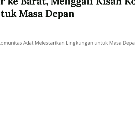
r ke Barat, Menggali Kisah K
ntuk Masa Depan