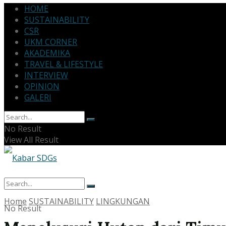
HOME
SUSTAINABILITY
CSR
UKM CORNER
AKADEMIKA
TRAVEL & LIFESTYLE
INTERVIEW
OPINION
GALERI
No Result
View All Result
Home
SUSTAINABILITY
LINGKUNGAN
No Result