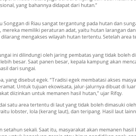
onal, yang bahannya didapat dari hutan.”
u Songgan di Riau sangat tergantung pada hutan dan sun
i, mereka memiliki peraturan adat, yaitu hutan larangan dan
 dilarang mengakses wilayah hutan tertentu. Setelah area 
ai ini dilindungi oleh jaring pembatas yang tidak boleh di
h lebih besar. Saat panen besar, kepala kampung akan menc
sil dari sungai.
a, yang disebut egek. “Tradisi egek membatasi akses masya
mat. Untuk tujuan ekowisata, jalur-jalurnya dibuat di luar 
kat diizinkan untuk memanen hasil hutan,” ujar Rifqy.
ai satu area tertentu di laut yang tidak boleh dimasuki ol
aitu lobster, lola (kerang laut), dan teripang. Hasil laut lain
 setahun sekali. Saat itu, masyarakat akan memanen hasil l