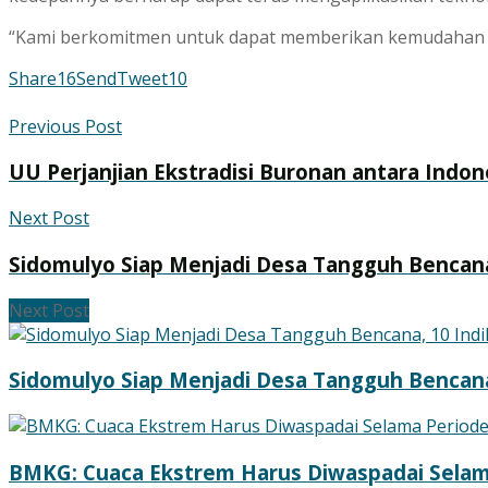
“Kami berkomitmen untuk dapat memberikan kemudahan dan
Share
16
Send
Tweet
10
Previous Post
UU Perjanjian Ekstradisi Buronan antara Indo
Next Post
Sidomulyo Siap Menjadi Desa Tangguh Bencana
Next Post
Sidomulyo Siap Menjadi Desa Tangguh Bencana
BMKG: Cuaca Ekstrem Harus Diwaspadai Selam