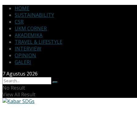
HOME
SUSTAINABILITY
CSR
UKM CORNER
AKADEMIKA
TRAVEL & LIFESTYLE
INTERVIEW
OPINION
GALERI
7 Agustus 2026
No Result
View All Result