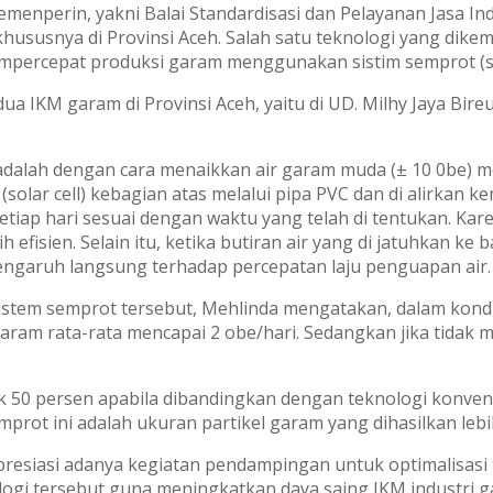
emenperin, yakni Balai Standardisasi dan Pelayanan Jasa Ind
ususnya di Provinsi Aceh. Salah satu teknologi yang dikem
mpercepat produksi garam menggunakan sistim semprot (s
 dua IKM garam di Provinsi Aceh, yaitu di UD. Milhy Jaya Bi
t adalah dengan cara menaikkan air garam muda (± 10 0be)
 (solar cell) kebagian atas melalui pipa PVC dan di alirkan 
setiap hari sesuai dengan waktu yang telah di tentukan. Kar
 efisien. Selain itu, ketika butiran air yang di jatuhkan k
ngaruh langsung terhadap percepatan laju penguapan air.
tem semprot tersebut, Mehlinda mengatakan, dalam kondi
 garam rata-rata mencapai 2 obe/hari. Sedangkan jika tida
k 50 persen apabila dibandingkan dengan teknologi konve
rot ini adalah ukuran partikel garam yang dihasilkan lebih 
presiasi adanya kegiatan pendampingan untuk optimalisasi
ogi tersebut guna meningkatkan daya saing IKM industri g