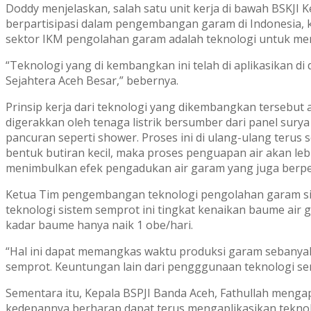
Doddy menjelaskan, salah satu unit kerja di bawah BSKJI K
berpartisipasi dalam pengembangan garam di Indonesia, kh
sektor IKM pengolahan garam adalah teknologi untuk me
“Teknologi yang di kembangkan ini telah di aplikasikan di
Sejahtera Aceh Besar,” bebernya.
Prinsip kerja dari teknologi yang dikembangkan tersebu
digerakkan oleh tenaga listrik bersumber dari panel surya
pancuran seperti shower. Proses ini di ulang-ulang terus 
bentuk butiran kecil, maka proses penguapan air akan lebih
menimbulkan efek pengadukan air garam yang juga berpe
Ketua Tim pengembangan teknologi pengolahan garam sis
teknologi sistem semprot ini tingkat kenaikan baume air
kadar baume hanya naik 1 obe/hari.
“Hal ini dapat memangkas waktu produksi garam sebanya
semprot. Keuntungan lain dari pengggunaan teknologi semp
Sementara itu, Kepala BSPJI Banda Aceh, Fathullah menga
kedepannya berharap dapat terus mengaplikasikan teknol