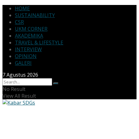
HOME
SUSTAINABILITY
CSR
UKM CORNER
AKADEMIKA
TRAVEL & LIFESTYLE
INTERVIEW
OPINION
GALERI
7 Agustus 2026
No Result
View All Result