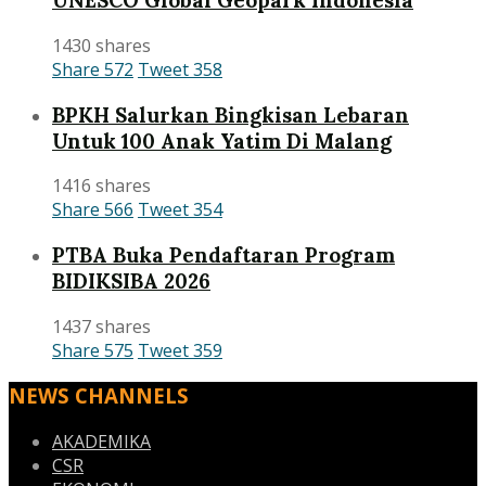
UNESCO Global Geopark Indonesia
1430 shares
Share
572
Tweet
358
BPKH Salurkan Bingkisan Lebaran
Untuk 100 Anak Yatim Di Malang
1416 shares
Share
566
Tweet
354
PTBA Buka Pendaftaran Program
BIDIKSIBA 2026
1437 shares
Share
575
Tweet
359
NEWS CHANNELS
AKADEMIKA
CSR