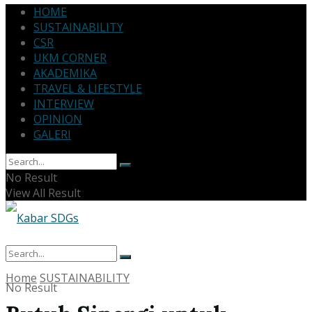
HOME
SUSTAINABILITY
CSR
UKM CORNER
AKADEMIKA
TRAVEL & LIFESTYLE
INTERVIEW
OPINION
GALERI
No Result
View All Result
Home
SUSTAINABILITY
No Result