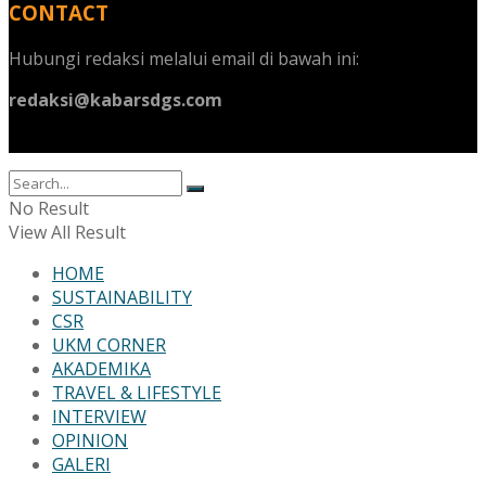
CONTACT
Hubungi redaksi melalui email di bawah ini:
redaksi@kabarsdgs.com
No Result
View All Result
HOME
SUSTAINABILITY
CSR
UKM CORNER
AKADEMIKA
TRAVEL & LIFESTYLE
INTERVIEW
OPINION
GALERI