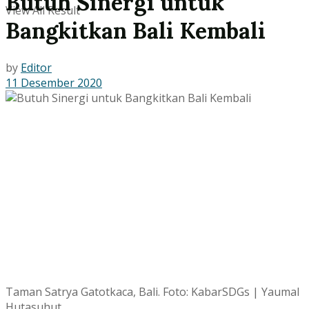
Butuh Sinergi untuk
View All Result
Bangkitkan Bali Kembali
by
Editor
11 Desember 2020
Taman Satrya Gatotkaca, Bali. Foto: KabarSDGs | Yaumal
Hutasuhut