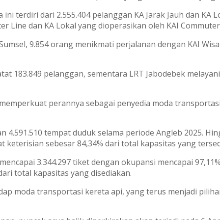
 ini terdiri dari 2.555.404 pelanggan KA Jarak Jauh dan KA L
r Line dan KA Lokal yang dioperasikan oleh KAI Commuter
Sumsel, 9.854 orang menikmati perjalanan dengan KAI Wisa
atat 183.849 pelanggan, sementara LRT Jabodebek melayani
memperkuat perannya sebagai penyedia moda transportasi k
n 4.591.510 tempat duduk selama periode Angleb 2025. Hing
t keterisian sebesar 84,34% dari total kapasitas yang tersed
al mencapai 3.344.297 tiket dengan okupansi mencapai 97,11%
ari total kapasitas yang disediakan.
p moda transportasi kereta api, yang terus menjadi piliha