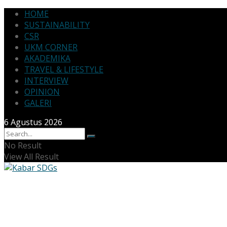
HOME
SUSTAINABILITY
CSR
UKM CORNER
AKADEMIKA
TRAVEL & LIFESTYLE
INTERVIEW
OPINION
GALERI
6 Agustus 2026
No Result
View All Result