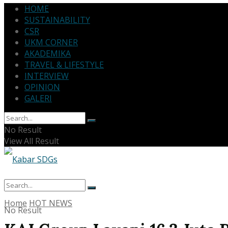
HOME
SUSTAINABILITY
CSR
UKM CORNER
AKADEMIKA
TRAVEL & LIFESTYLE
INTERVIEW
OPINION
GALERI
No Result
View All Result
Home
HOT NEWS
No Result