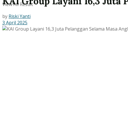
KAI Group Layani 16,3 Juta
View All Result
by
Riski Yanti
3 April 2025