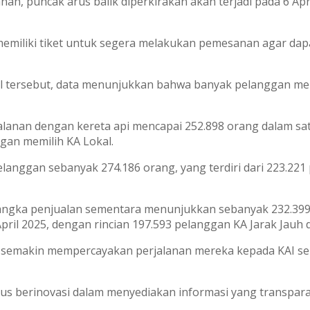
n, puncak arus balik diperkirakan akan terjadi pada 6 Apr
emiliki tiket untuk segera melakukan pemesanan agar dap
gal tersebut, data menunjukkan bahwa banyak pelanggan mem
lanan dengan kereta api mencapai 252.898 orang dalam satu
gan memilih KA Lokal.
elanggan sebanyak 274.186 orang, yang terdiri dari 223.221
5, angka penjualan sementara menunjukkan sebanyak 232.39
ril 2025, dengan rincian 197.593 pelanggan KA Jarak Jauh 
emakin mempercayakan perjalanan mereka kepada KAI seba
terus berinovasi dalam menyediakan informasi yang trans