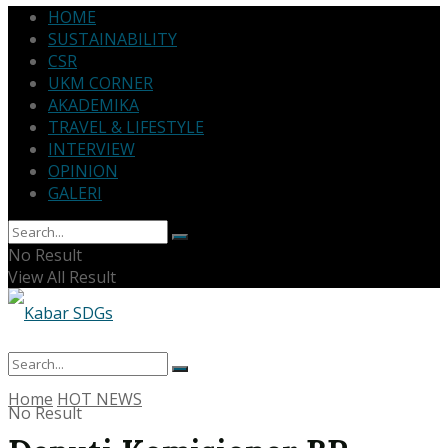
HOME
SUSTAINABILITY
CSR
UKM CORNER
AKADEMIKA
TRAVEL & LIFESTYLE
INTERVIEW
OPINION
GALERI
No Result
View All Result
Home
HOT NEWS
No Result