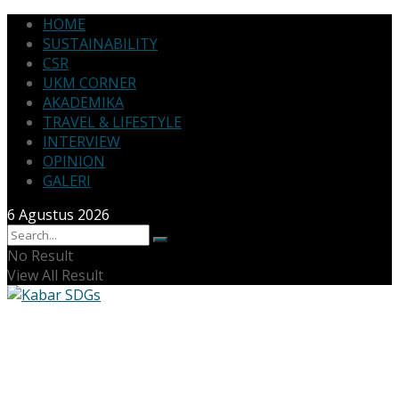
HOME
SUSTAINABILITY
CSR
UKM CORNER
AKADEMIKA
TRAVEL & LIFESTYLE
INTERVIEW
OPINION
GALERI
6 Agustus 2026
No Result
View All Result