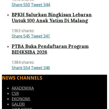
Share
550
Tweet
344
BPKH Salurkan Bingkisan Lebaran
Untuk 100 Anak Yatim Di Malang
1363 shares
Share
545
Tweet
341
PTBA Buka Pendaftaran Program
BIDIKSIBA 2026
1384 shares
Share
554
Tweet
346
NEWS CHANNELS
AKADEMIKA
CSR
EKONOMI
GALERI