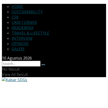
HOME
SUSTAINABILITY
CSR
UKM CORNER
AKADEMIKA
TRAVEL & LIFESTYLE
INTERVIEW
OPINION
GALERI
10 Agustus 2026
No Result
View All Result