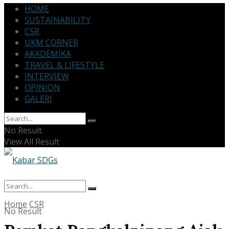
HOME
SUSTAINABILITY
CSR
UKM CORNER
AKADEMIKA
TRAVEL & LIFESTYLE
INTERVIEW
OPINION
GALERI
No Result
View All Result
Home
CSR
No Result