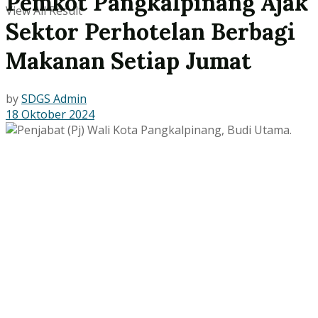
Pemkot Pangkalpinang Ajak
View All Result
Sektor Perhotelan Berbagi
Makanan Setiap Jumat
by
SDGS Admin
18 Oktober 2024