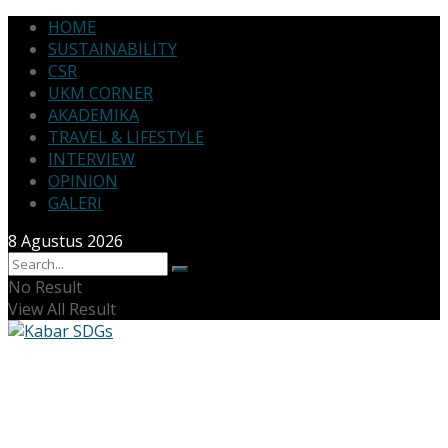
HOME
SUSTAINABILITY
CSR
UKM CORNER
AKADEMIKA
TRAVEL & LIFESTYLE
INTERVIEW
OPINION
GALERI
8 Agustus 2026
No Result
View All Result