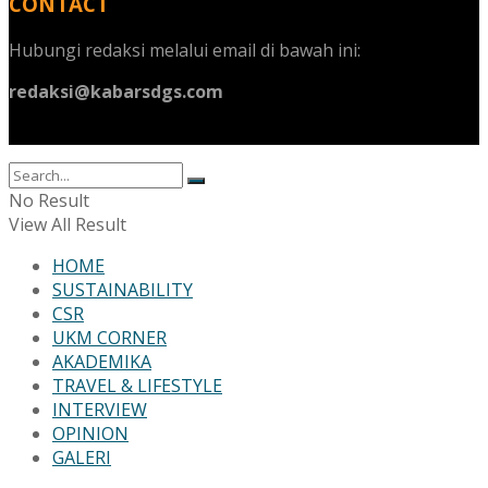
CONTACT
Hubungi redaksi melalui email di bawah ini:
redaksi@kabarsdgs.com
No Result
View All Result
HOME
SUSTAINABILITY
CSR
UKM CORNER
AKADEMIKA
TRAVEL & LIFESTYLE
INTERVIEW
OPINION
GALERI