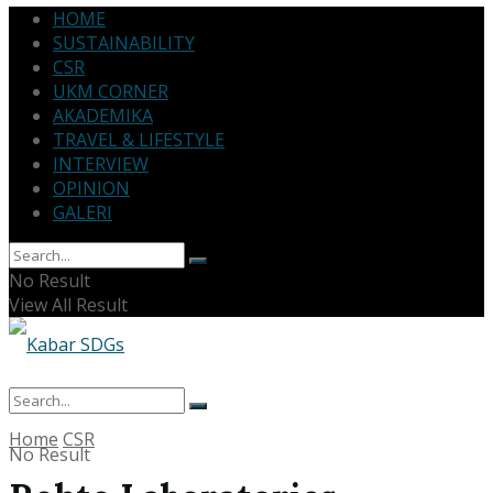
HOME
SUSTAINABILITY
CSR
UKM CORNER
AKADEMIKA
TRAVEL & LIFESTYLE
INTERVIEW
OPINION
GALERI
No Result
View All Result
Home
CSR
No Result