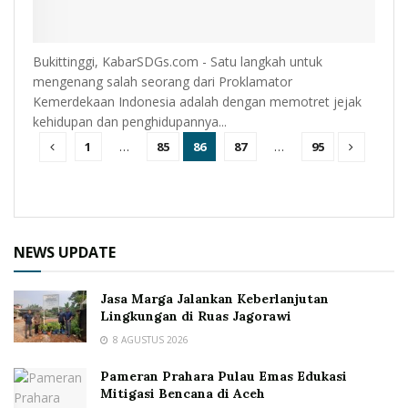
Bukittinggi, KabarSDGs.com - Satu langkah untuk
mengenang salah seorang dari Proklamator
Kemerdekaan Indonesia adalah dengan memotret jejak
kehidupan dan penghidupannya...
1
…
85
86
87
…
95
NEWS UPDATE
Jasa Marga Jalankan Keberlanjutan
Lingkungan di Ruas Jagorawi
8 AGUSTUS 2026
Pameran Prahara Pulau Emas Edukasi
Mitigasi Bencana di Aceh