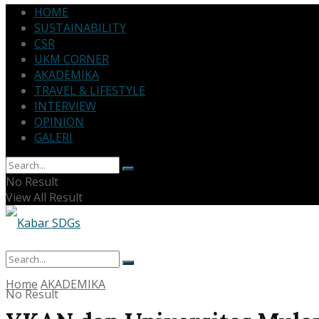
HOME
SUSTAINABILITY
CSR
UKM CORNER
AKADEMIKA
TRAVEL & LIFESTYLE
INTERVIEW
OPINION
GALERI
No Result
View All Result
Home
AKADEMIKA
No Result