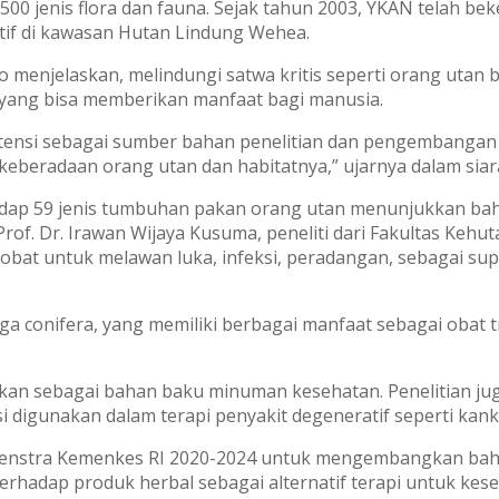
500 jenis flora dan fauna. Sejak tahun 2003, YKAN telah be
if di kawasan Hutan Lindung Wehea.
 menjelaskan, melindungi satwa kritis seperti orang utan
n yang bisa memberikan manfaat bagi manusia.
tensi sebagai sumber bahan penelitian dan pengembangan
eberadaan orang utan dan habitatnya,” ujarnya dalam siara
adap 59 jenis tumbuhan pakan orang utan menunjukkan bah
 Prof. Dr. Irawan Wijaya Kusuma, peneliti dari Fakultas Ke
bat untuk melawan luka, infeksi, peradangan, sebagai su
ga conifera, yang memiliki berbagai manfaat sebagai obat 
ayakan sebagai bahan baku minuman kesehatan. Penelitian 
 digunakan dalam terapi penyakit degeneratif seperti kank
m Renstra Kemenkes RI 2020-2024 untuk mengembangkan baha
erhadap produk herbal sebagai alternatif terapi untuk kese