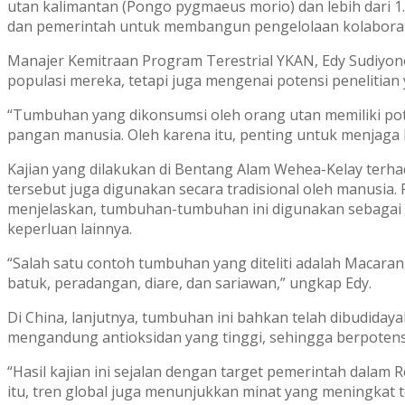
utan kalimantan (Pongo pygmaeus morio) dan lebih dari 1.
dan pemerintah untuk membangun pengelolaan kolaborat
Manajer Kemitraan Program Terestrial YKAN, Edy Sudiyono
populasi mereka, tetapi juga mengenai potensi penelitia
“Tumbuhan yang dikonsumsi oleh orang utan memiliki po
pangan manusia. Oleh karena itu, penting untuk menjaga k
Kajian yang dilakukan di Bentang Alam Wehea-Kelay terh
tersebut juga digunakan secara tradisional oleh manusia.
menjelaskan, tumbuhan-tumbuhan ini digunakan sebagai o
keperluan lainnya.
“Salah satu contoh tumbuhan yang diteliti adalah Macaran
batuk, peradangan, diare, dan sariawan,” ungkap Edy.
Di China, lanjutnya, tumbuhan ini bahkan telah dibudid
mengandung antioksidan yang tinggi, sehingga berpotensi
“Hasil kajian ini sejalan dengan target pemerintah dala
itu, tren global juga menunjukkan minat yang meningkat t