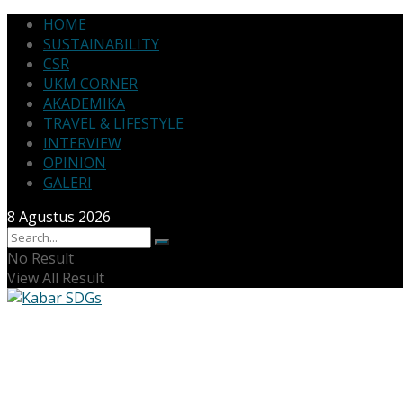
HOME
SUSTAINABILITY
CSR
UKM CORNER
AKADEMIKA
TRAVEL & LIFESTYLE
INTERVIEW
OPINION
GALERI
8 Agustus 2026
No Result
View All Result