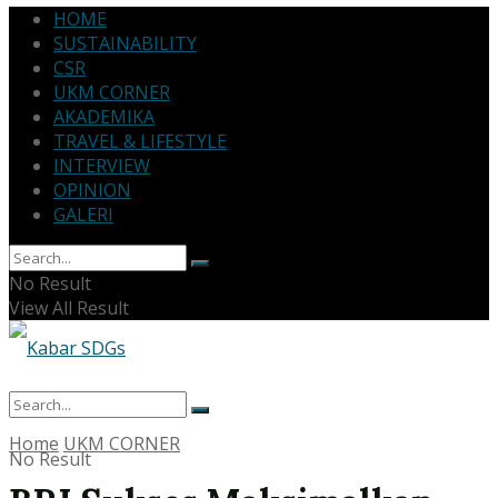
HOME
SUSTAINABILITY
CSR
UKM CORNER
AKADEMIKA
TRAVEL & LIFESTYLE
INTERVIEW
OPINION
GALERI
No Result
View All Result
Home
UKM CORNER
No Result