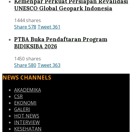
Kemenpar Perkuat Persiapan Revalidasi
UNESCO Global Geopark Indonesia
1444 shares
Share
578
Tweet
361
PTBA Buka Pendaftaran Program
BIDIKSIBA 2026
1450 shares
Share
580
Tweet
363
NEWS CHANNELS
AKADEMIKA
CSR
EKONOMI
GALERI
HOT NEWS
INTERVIEW
KESEHATAN