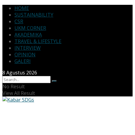
HOME
SUSTAINABILITY
CSR
UKM CORNER
AKADEMIKA
TRAVEL & LIFESTYLE
INTERVIEW
OPINION
GALERI
8 Agustus 2026
No Result
View All Result