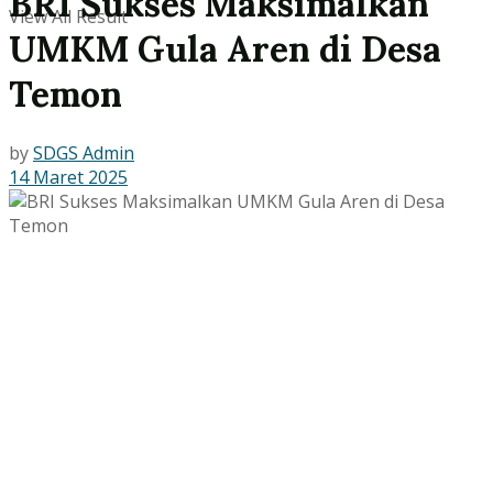
BRI Sukses Maksimalkan
View All Result
UMKM Gula Aren di Desa
Temon
by
SDGS Admin
14 Maret 2025