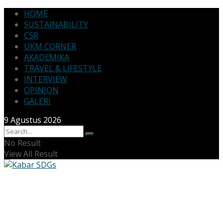
HOME
SUSTAINABILITY
CSR
UKM CORNER
AKADEMIKA
TRAVEL & LIFESTYLE
INTERVIEW
OPINION
GALERI
9 Agustus 2026
No Result
View All Result