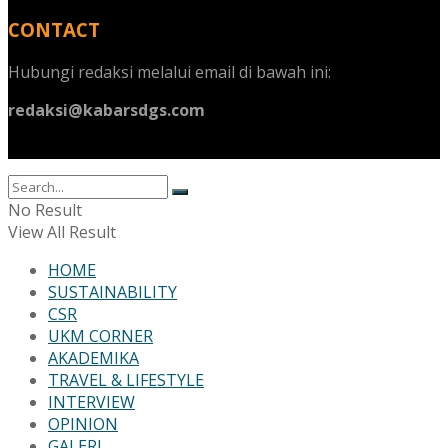
CONTACT
Hubungi redaksi melalui email di bawah ini:
redaksi@kabarsdgs.com
No Result
View All Result
HOME
SUSTAINABILITY
CSR
UKM CORNER
AKADEMIKA
TRAVEL & LIFESTYLE
INTERVIEW
OPINION
GALERI