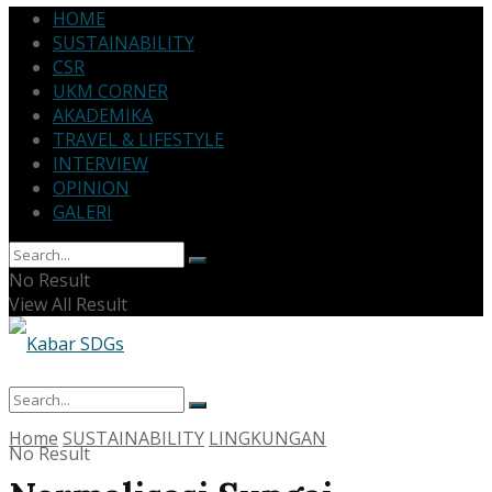
HOME
SUSTAINABILITY
CSR
UKM CORNER
AKADEMIKA
TRAVEL & LIFESTYLE
INTERVIEW
OPINION
GALERI
No Result
View All Result
Home
SUSTAINABILITY
LINGKUNGAN
No Result