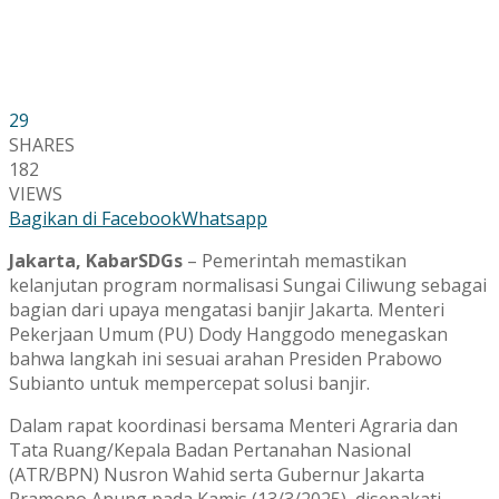
29
SHARES
182
VIEWS
Bagikan di Facebook
Whatsapp
Jakarta, KabarSDGs
– Pemerintah memastikan
kelanjutan program normalisasi Sungai Ciliwung sebagai
bagian dari upaya mengatasi banjir Jakarta. Menteri
Pekerjaan Umum (PU) Dody Hanggodo menegaskan
bahwa langkah ini sesuai arahan Presiden Prabowo
Subianto untuk mempercepat solusi banjir.
Dalam rapat koordinasi bersama Menteri Agraria dan
Tata Ruang/Kepala Badan Pertanahan Nasional
(ATR/BPN) Nusron Wahid serta Gubernur Jakarta
Pramono Anung pada Kamis (13/3/2025), disepakati