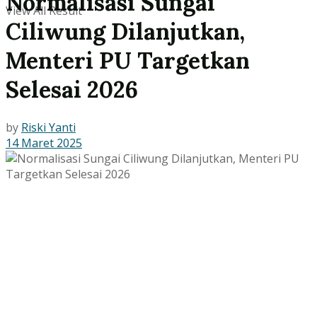
Normalisasi Sungai
View All Result
Ciliwung Dilanjutkan,
Menteri PU Targetkan
Selesai 2026
by
Riski Yanti
14 Maret 2025