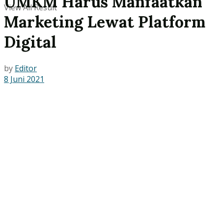
UMKM Harus Manfaatkan
View All Result
Marketing Lewat Platform
Digital
by
Editor
8 Juni 2021