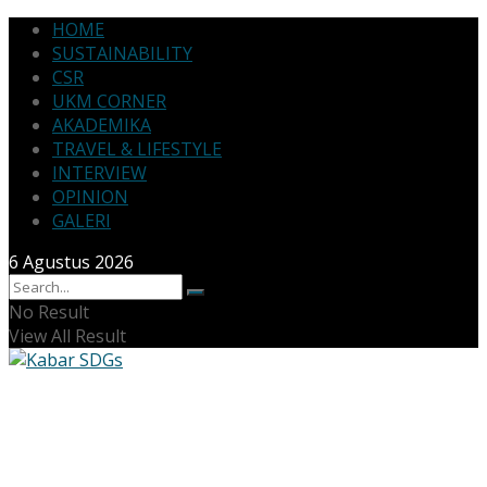
HOME
SUSTAINABILITY
CSR
UKM CORNER
AKADEMIKA
TRAVEL & LIFESTYLE
INTERVIEW
OPINION
GALERI
6 Agustus 2026
No Result
View All Result