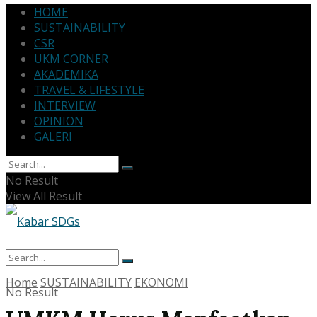
HOME
SUSTAINABILITY
CSR
UKM CORNER
AKADEMIKA
TRAVEL & LIFESTYLE
INTERVIEW
OPINION
GALERI
No Result
View All Result
Home
SUSTAINABILITY
EKONOMI
No Result