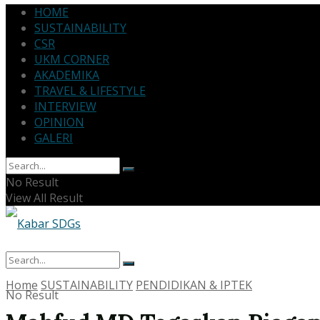
HOME
SUSTAINABILITY
CSR
UKM CORNER
AKADEMIKA
TRAVEL & LIFESTYLE
INTERVIEW
OPINION
GALERI
No Result
View All Result
Home
SUSTAINABILITY
PENDIDIKAN & IPTEK
No Result