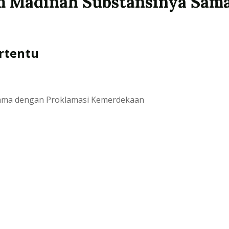
 Madinah Substansinya Sam
rtentu