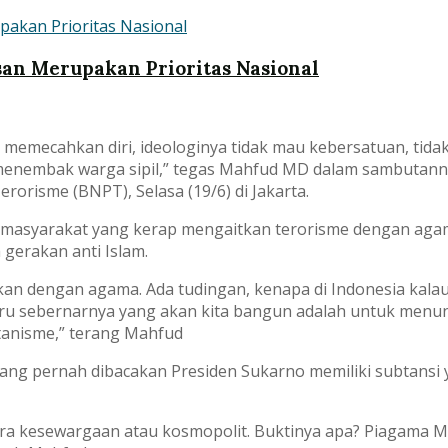
an Merupakan Prioritas Nasional
gin memecahkan diri, ideologinya tidak mau kebersatuan, tida
nembak warga sipil,” tegas Mahfud MD dalam sambutanny
risme (BNPT), Selasa (19/6) di Jakarta.
asyarakat yang kerap mengaitkan terorisme dengan agama 
gerakan anti Islam.
kan dengan agama. Ada tudingan, kenapa di Indonesia kalau 
ustru sebernarnya yang akan kita bangun adalah untuk menu
tanisme,” terang Mahfud
yang pernah dibacakan Presiden Sukarno memiliki subtans
ra kesewargaan atau kosmopolit. Buktinya apa? Piagama M