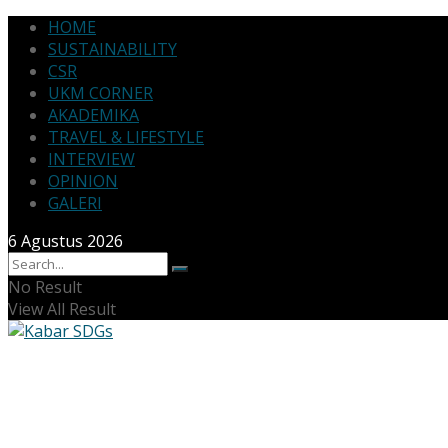
HOME
SUSTAINABILITY
CSR
UKM CORNER
AKADEMIKA
TRAVEL & LIFESTYLE
INTERVIEW
OPINION
GALERI
6 Agustus 2026
No Result
View All Result