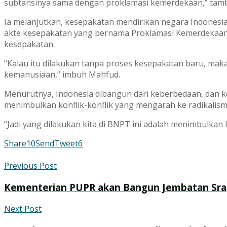
subtansinya sama dengan proklamasi kemerdekaan,” tam
Ia melanjutkan, kesepakatan mendirikan negara Indonesia
akte kesepakatan yang bernama Proklamasi Kemerdekaan
kesepakatan.
“Kalau itu dilakukan tanpa proses kesepakatan baru, ma
kemanusiaan,” imbuh Mahfud.
Menurutnya, Indonesia dibangun dari keberbedaan, dan keb
menimbulkan konflik-konflik yang mengarah ke radikalism
“Jadi yang dilakukan kita di BNPT ini adalah menimbulka
Share
10
Send
Tweet
6
Previous Post
Kementerian PUPR akan Bangun Jembatan Srand
Next Post