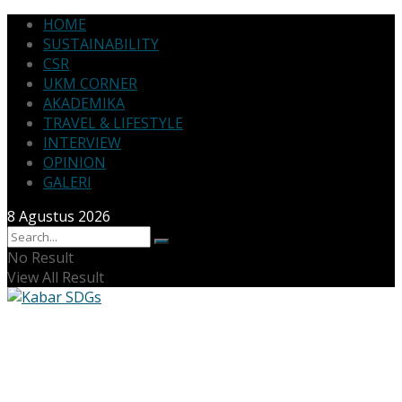
HOME
SUSTAINABILITY
CSR
UKM CORNER
AKADEMIKA
TRAVEL & LIFESTYLE
INTERVIEW
OPINION
GALERI
8 Agustus 2026
No Result
View All Result