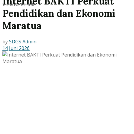
Internet BAKTI Perkuat
View All Result
Pendidikan dan Ekonomi
Maratua
by
SDGS Admin
14 Juni 2026