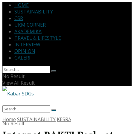
HOME
SUSTAINABILITY
CSR
UKM CORNER
AKADEMIKA
TRAVEL & LIFESTYLE
INTERVIEW
OPINION
GALERI
No Result
View All Result
Home
SUSTAINABILITY
KESRA
No Result