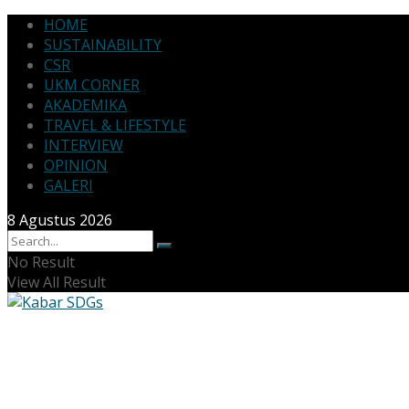
HOME
SUSTAINABILITY
CSR
UKM CORNER
AKADEMIKA
TRAVEL & LIFESTYLE
INTERVIEW
OPINION
GALERI
8 Agustus 2026
No Result
View All Result