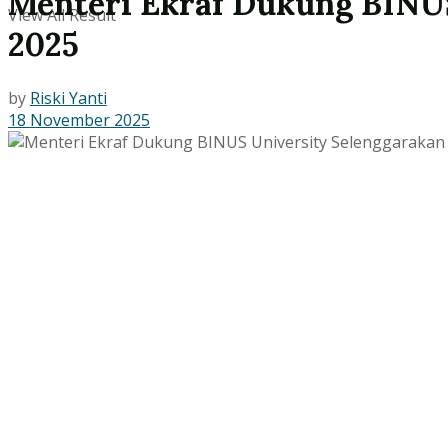
Menteri Ekraf Dukung BINU
View All Result
2025
by
Riski Yanti
18 November 2025