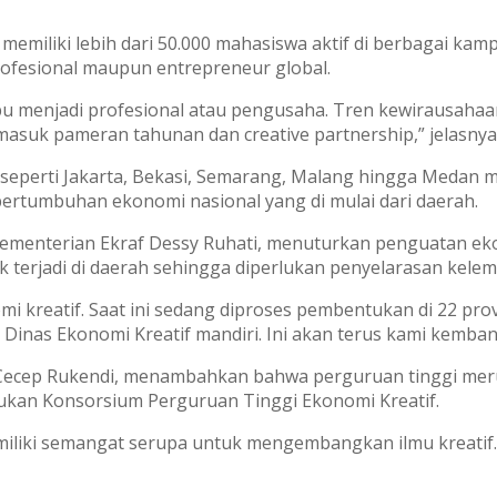
emiliki lebih dari 50.000 mahasiswa aktif di berbagai kam
ofesional maupun entrepreneur global.
 menjadi profesional atau pengusaha. Tren kewirausahaa
rmasuk pameran tahunan dan creative partnership,” jelasnya
a seperti Jakarta, Bekasi, Semarang, Malang hingga Medan 
ertumbuhan ekonomi nasional yang di mulai dari daerah.
Kementerian Ekraf Dessy Ruhati, menuturkan penguatan ekos
k terjadi di daerah sehingga diperlukan penyelarasan kele
i kreatif. Saat ini sedang diproses pembentukan di 22 pro
Dinas Ekonomi Kreatif mandiri. Ini akan terus kami kemba
 Cecep Rukendi, menambahkan bahwa perguruan tinggi me
tukan Konsorsium Perguruan Tinggi Ekonomi Kreatif.
miliki semangat serupa untuk mengembangkan ilmu kreatif.