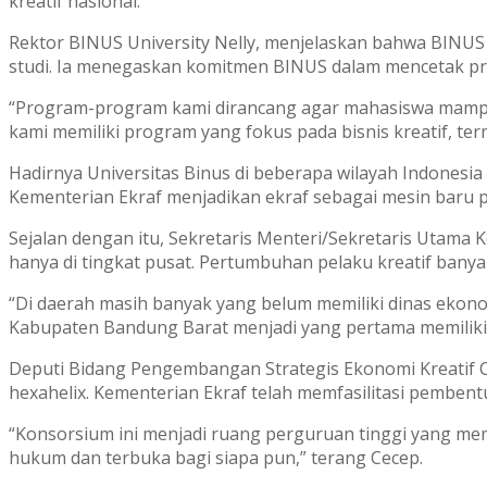
kreatif nasional.
Rektor BINUS University Nelly, menjelaskan bahwa BINUS m
studi. Ia menegaskan komitmen BINUS dalam mencetak pr
“Program-program kami dirancang agar mahasiswa mampu
kami memiliki program yang fokus pada bisnis kreatif, te
Hadirnya Universitas Binus di beberapa wilayah Indonesi
Kementerian Ekraf menjadikan ekraf sebagai mesin baru p
Sejalan dengan itu, Sekretaris Menteri/Sekretaris Utama 
hanya di tingkat pusat. Pertumbuhan pelaku kreatif banya
“Di daerah masih banyak yang belum memiliki dinas ekonom
Kabupaten Bandung Barat menjadi yang pertama memiliki 
Deputi Bidang Pengembangan Strategis Ekonomi Kreatif
hexahelix. Kementerian Ekraf telah memfasilitasi pemben
“Konsorsium ini menjadi ruang perguruan tinggi yang me
hukum dan terbuka bagi siapa pun,” terang Cecep.