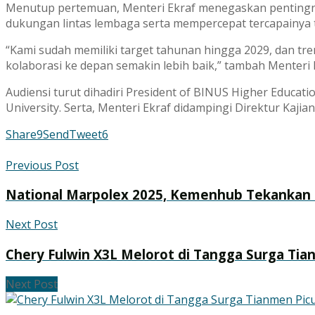
Menutup pertemuan, Menteri Ekraf menegaskan pentingny
dukungan lintas lembaga serta mempercepat tercapainya 
“Kami sudah memiliki target tahunan hingga 2029, dan tre
kolaborasi ke depan semakin lebih baik,” tambah Menteri 
Audiensi turut dihadiri President of BINUS Higher Educat
University. Serta, Menteri Ekraf didampingi Direktur Kaji
Share
9
Send
Tweet
6
Previous Post
National Marpolex 2025, Kemenhub Tekankan 
Next Post
Chery Fulwin X3L Melorot di Tangga Surga Tia
Next Post