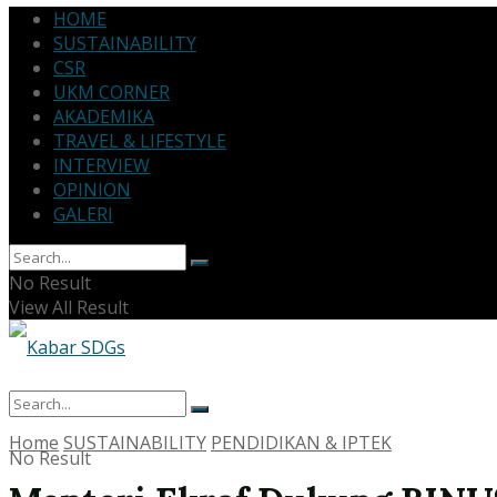
HOME
SUSTAINABILITY
CSR
UKM CORNER
AKADEMIKA
TRAVEL & LIFESTYLE
INTERVIEW
OPINION
GALERI
No Result
View All Result
Home
SUSTAINABILITY
PENDIDIKAN & IPTEK
No Result