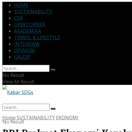
HOME
SUSTAINABILITY
CSR
UKM CORNER
AKADEMIKA
TRAVEL & LIFESTYLE
INTERVIEW
OPINION
GALERI
No Result
View All Result
Home
SUSTAINABILITY
EKONOMI
No Result