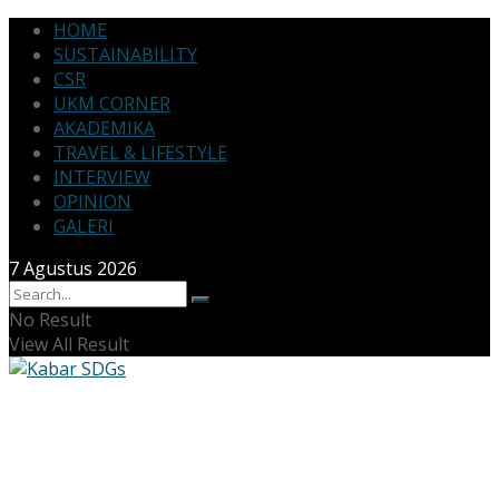
HOME
SUSTAINABILITY
CSR
UKM CORNER
AKADEMIKA
TRAVEL & LIFESTYLE
INTERVIEW
OPINION
GALERI
7 Agustus 2026
No Result
View All Result