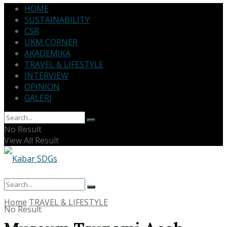
HOME
SUSTAINABILITY
CSR
UKM CORNER
AKADEMIKA
TRAVEL & LIFESTYLE
INTERVIEW
OPINION
GALERI
No Result
View All Result
Home
TRAVEL & LIFESTYLE
No Result