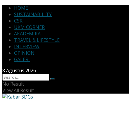
HOME
SUSTAINABILITY
CSR
UKM CORNER
AKADEMIKA
TRAVEL & LIFESTYLE
INTERVIEW
OPINION
GALERI
8 Agustus 2026
No Result
View All Result