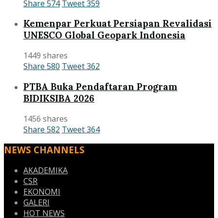
Share
574
Tweet
359
Kemenpar Perkuat Persiapan Revalidasi
UNESCO Global Geopark Indonesia
1449 shares
Share
580
Tweet
362
PTBA Buka Pendaftaran Program
BIDIKSIBA 2026
1456 shares
Share
582
Tweet
364
NEWS CHANNELS
AKADEMIKA
CSR
EKONOMI
GALERI
HOT NEWS