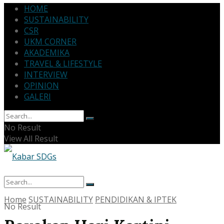
HOME
SUSTAINABILITY
CSR
UKM CORNER
AKADEMIKA
TRAVEL & LIFESTYLE
INTERVIEW
OPINION
GALERI
No Result
View All Result
Home
SUSTAINABILITY
PENDIDIKAN & IPTEK
No Result