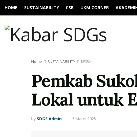
HOME
SUSTAINABILITY
CSR
UKM CORNER
AKADEMI
Home
SUSTAINABILITY
KESRA
Pemkab Sukoh
Lokal untuk 
by
SDGS Admin
5 Maret 2025