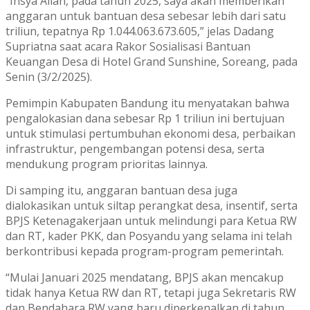
“Insya Allah, pada tahun 2025, saya akan memberikan
anggaran untuk bantuan desa sebesar lebih dari satu
triliun, tepatnya Rp 1.044.063.673.605,” jelas Dadang
Supriatna saat acara Rakor Sosialisasi Bantuan
Keuangan Desa di Hotel Grand Sunshine, Soreang, pada
Senin (3/2/2025).
Pemimpin Kabupaten Bandung itu menyatakan bahwa
pengalokasian dana sebesar Rp 1 triliun ini bertujuan
untuk stimulasi pertumbuhan ekonomi desa, perbaikan
infrastruktur, pengembangan potensi desa, serta
mendukung program prioritas lainnya.
Di samping itu, anggaran bantuan desa juga
dialokasikan untuk siltap perangkat desa, insentif, serta
BPJS Ketenagakerjaan untuk melindungi para Ketua RW
dan RT, kader PKK, dan Posyandu yang selama ini telah
berkontribusi kepada program-program pemerintah.
“Mulai Januari 2025 mendatang, BPJS akan mencakup
tidak hanya Ketua RW dan RT, tetapi juga Sekretaris RW
dan Bendahara RW yang baru diperkenalkan di tahun