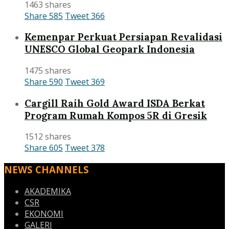
1463 shares
Share
585
Tweet
366
Kemenpar Perkuat Persiapan Revalidasi
UNESCO Global Geopark Indonesia
1475 shares
Share
590
Tweet
369
Cargill Raih Gold Award ISDA Berkat
Program Rumah Kompos 5R di Gresik
1512 shares
Share
605
Tweet
378
NEWS CHANNELS
AKADEMIKA
CSR
EKONOMI
GALERI