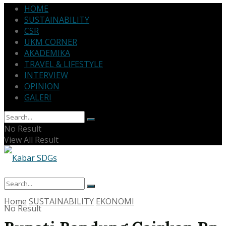
HOME
SUSTAINABILITY
CSR
UKM CORNER
AKADEMIKA
TRAVEL & LIFESTYLE
INTERVIEW
OPINION
GALERI
No Result
View All Result
Home
SUSTAINABILITY
EKONOMI
No Result