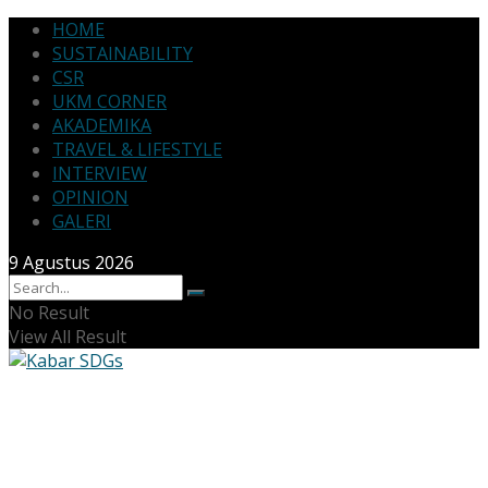
HOME
SUSTAINABILITY
CSR
UKM CORNER
AKADEMIKA
TRAVEL & LIFESTYLE
INTERVIEW
OPINION
GALERI
9 Agustus 2026
No Result
View All Result