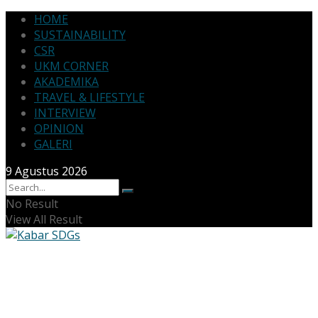
HOME
SUSTAINABILITY
CSR
UKM CORNER
AKADEMIKA
TRAVEL & LIFESTYLE
INTERVIEW
OPINION
GALERI
9 Agustus 2026
No Result
View All Result