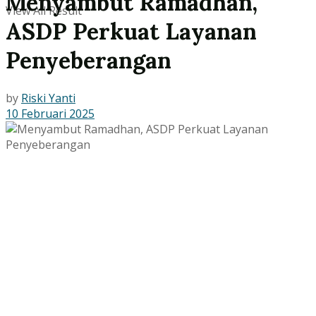
Menyambut Ramadhan,
View All Result
ASDP Perkuat Layanan
Penyeberangan
by
Riski Yanti
10 Februari 2025