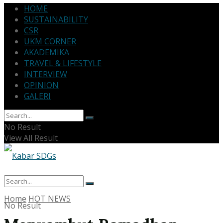
HOME
SUSTAINABILITY
CSR
UKM CORNER
AKADEMIKA
TRAVEL & LIFESTYLE
INTERVIEW
OPINION
GALERI
No Result
View All Result
Home
HOT NEWS
No Result