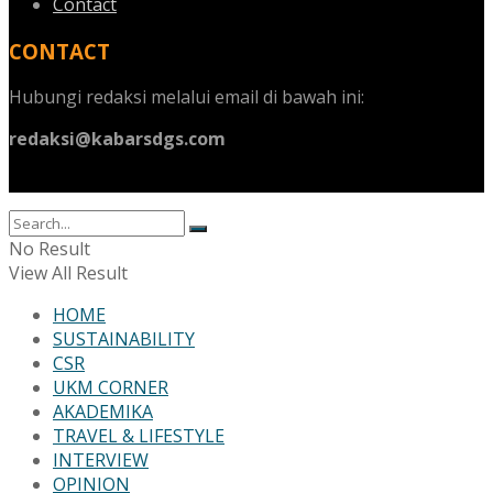
Contact
CONTACT
Hubungi redaksi melalui email di bawah ini:
redaksi@kabarsdgs.com
No Result
View All Result
HOME
SUSTAINABILITY
CSR
UKM CORNER
AKADEMIKA
TRAVEL & LIFESTYLE
INTERVIEW
OPINION