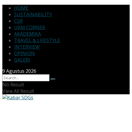
HOME
SUSTAINABILITY
CSR
UKM CORNER
AKADEMIKA
TRAVEL & LIFESTYLE
INTERVIEW
OPINION
GALERI
9 Agustus 2026
No Result
View All Result