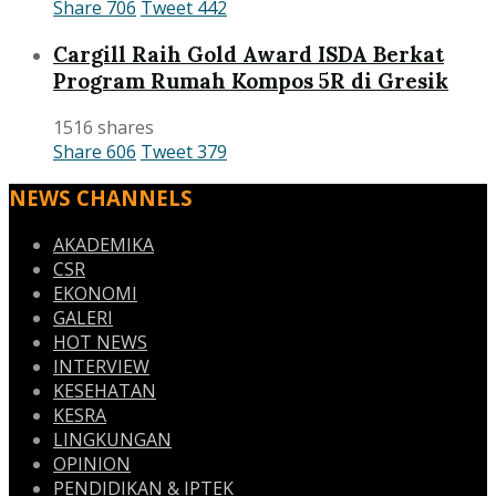
Share
706
Tweet
442
Cargill Raih Gold Award ISDA Berkat
Program Rumah Kompos 5R di Gresik
1516 shares
Share
606
Tweet
379
NEWS CHANNELS
AKADEMIKA
CSR
EKONOMI
GALERI
HOT NEWS
INTERVIEW
KESEHATAN
KESRA
LINGKUNGAN
OPINION
PENDIDIKAN & IPTEK