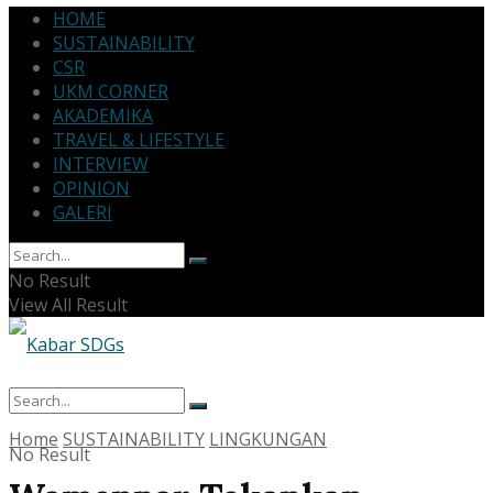
HOME
SUSTAINABILITY
CSR
UKM CORNER
AKADEMIKA
TRAVEL & LIFESTYLE
INTERVIEW
OPINION
GALERI
No Result
View All Result
Home
SUSTAINABILITY
LINGKUNGAN
No Result