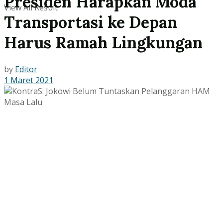
Presiden Harapkan Moda
View All Result
Transportasi ke Depan
Harus Ramah Lingkungan
by
Editor
1 Maret 2021