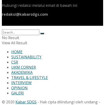
Hubungi redaksi melalui email di bawah ini:
redaksi@kabarsdgs.com
No Result
View All Result
HOME
SUSTAINABILITY
CSR
UKM CORNER
AKADEMIKA
TRAVEL & LIFESTYLE
INTERVIEW
OPINION
GALERI
© 2020
Kabar SDGS
- Hak cipta dilindungi oleh undang -