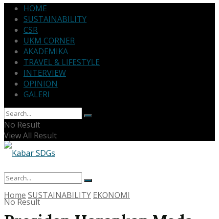
HOME
SUSTAINABILITY
CSR
UKM CORNER
AKADEMIKA
TRAVEL & LIFESTYLE
INTERVIEW
OPINION
GALERI
No Result
View All Result
Home
SUSTAINABILITY
EKONOMI
No Result