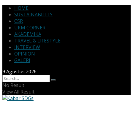
HOME
SUSTAINABILITY
CSR
UKM CORNER
AKADEMIKA
TRAVEL & LIFESTYLE
INTERVIEW
OPINION
GALERI
9 Agustus 2026
No Result
View All Result