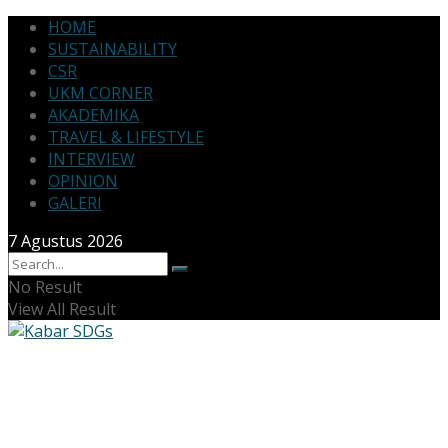
HOME
SUSTAINABILITY
CSR
UKM CORNER
AKADEMIKA
TRAVEL & LIFESTYLE
INTERVIEW
OPINION
GALERI
7 Agustus 2026
No Result
View All Result