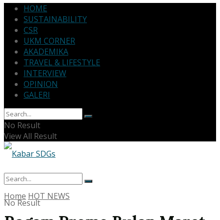
HOME
SUSTAINABILITY
CSR
UKM CORNER
AKADEMIKA
TRAVEL & LIFESTYLE
INTERVIEW
OPINION
GALERI
No Result
View All Result
Home
HOT NEWS
No Result