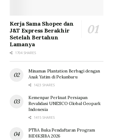
Kerja Sama Shopee dan
J&T Express Berakhir
Setelah Bertahun
Lamanya
1704 SHARES
Minamas Plantation Berbagi dengan
Anak Yatim di Pekanbaru
1423 SHARES
Kemenpar Perkuat Persiapan
Revalidasi UNESCO Global Geopark
Indonesia
1415 SHARES
PTBA Buka Pendaftaran Program
BIDIKSIBA 2026