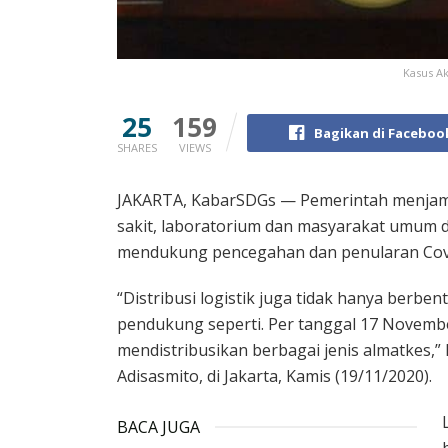
Kasus Ak
25
159
Bagikan di Faceboo
SHARES
VIEWS
JAKARTA, KabarSDGs — Pemerintah menjamin
sakit, laboratorium dan masyarakat umum d
mendukung pencegahan dan penularan Cov
“Distribusi logistik juga tidak hanya berbent
pendukung seperti. Per tanggal 17 Novemb
mendistribusikan berbagai jenis almatkes,”
Adisasmito, di Jakarta, Kamis (19/11/2020).
BACA JUGA