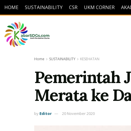
HOME
SUSTAINABILITY
CSR
UKM CORNER
AKA
Home
SUSTAINABILITY
KESEHATAN
Pemerintah J
Merata ke D
by
Editor
20 November 2020