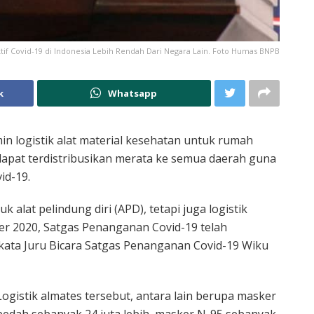
tif Covid-19 di Indonesia Lebih Rendah Dari Negara Lain. Foto Humas BNPB
k
Whatsapp
 logistik alat material kesehatan untuk rumah
apat terdistribusikan merata ke semua daerah guna
id-19.
uk alat pelindung diri (APD), tetapi juga logistik
er 2020, Satgas Penanganan Covid-19 telah
 kata Juru Bicara Satgas Penanganan Covid-19 Wiku
Logistik almates tersebut, antara lain berupa masker
bedah sebanyak 24 juta lebih, masker N-95 sebanyak