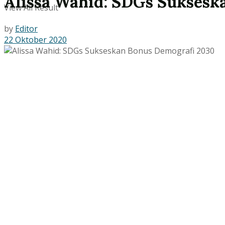
Alissa Wahid: SDGs Suksesk
View All Result
by
Editor
22 Oktober 2020