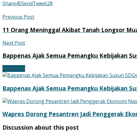
Share
45
Send
Tweet
28
Previous Post
11 Orang Meninggal Akibat Tanah Longsor Mu
Next Post
Bappenas Ajak Semua Pemangku Kebijakan Su
Next Post
Bappenas Ajak Semua Pemangku Kebijakan Su
Wapres Dorong Pesantren Jadi Penggerak Eko
Discussion about this post