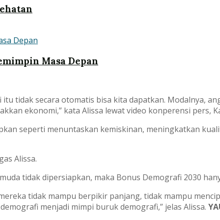
sehatan
Pemimpin Masa Depan
i itu tidak secara otomatis bisa kita dapatkan. Modalnya, a
kkan ekonomi,” kata Alissa lewat video konperensi pers, Ka
apkan seperti menuntaskan kemiskinan, meningkatkan kuali
as Alissa.
si muda tidak dipersiapkan, maka Bonus Demografi 2030 han
 mereka tidak mampu berpikir panjang, tidak mampu mencip
mografi menjadi mimpi buruk demografi,” jelas Alissa.
YA