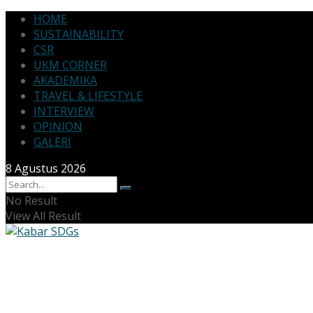
HOME
SUSTAINABILITY
CSR
UKM CORNER
AKADEMIKA
TRAVEL & LIFESTYLE
INTERVIEW
OPINION
GALERI
8 Agustus 2026
No Result
View All Result