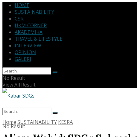
HOME
SUSTAINABILITY
CSR
UKM CORNER
AKADEMIKA
TRAVEL & LIFESTYLE
INTERVIEW
OPINION
GALERI
No Result
View All Result
Home
SUSTAINABILITY
KESRA
No Result