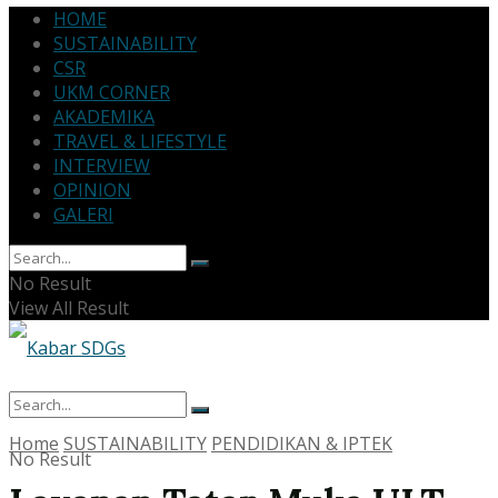
HOME
SUSTAINABILITY
CSR
UKM CORNER
AKADEMIKA
TRAVEL & LIFESTYLE
INTERVIEW
OPINION
GALERI
No Result
View All Result
Home
SUSTAINABILITY
PENDIDIKAN & IPTEK
No Result