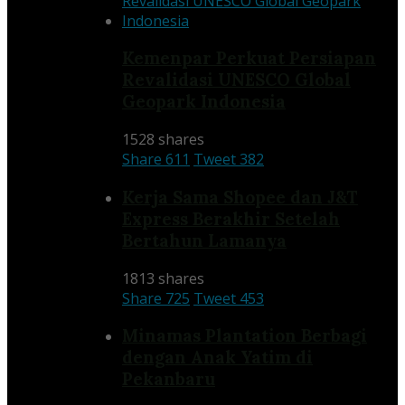
Kemenpar Perkuat Persiapan
Revalidasi UNESCO Global
Geopark Indonesia
1528 shares
Share
611
Tweet
382
Kerja Sama Shopee dan J&T
Express Berakhir Setelah
Bertahun Lamanya
1813 shares
Share
725
Tweet
453
Minamas Plantation Berbagi
dengan Anak Yatim di
Pekanbaru