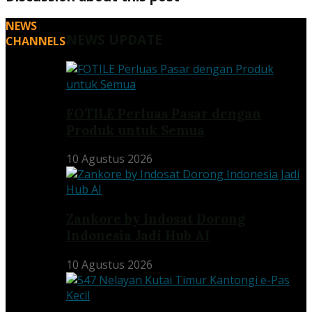
NEWS
NEWS UPDATE
CHANNELS
FOTILE Perluas Pasar dengan
Produk untuk Semua
10 Agustus 2026
Zankore by Indosat Dorong
Indonesia Jadi Hub AI
10 Agustus 2026