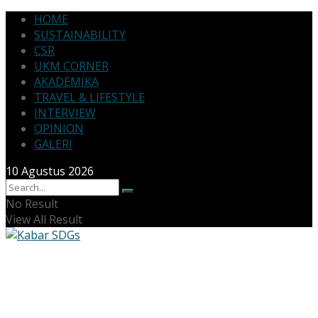
HOME
SUSTAINABILITY
CSR
UKM CORNER
AKADEMIKA
TRAVEL & LIFESTYLE
INTERVIEW
OPINION
GALERI
10 Agustus 2026
No Result
View All Result