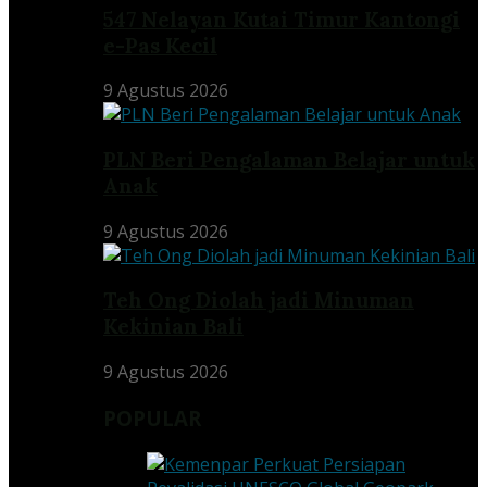
547 Nelayan Kutai Timur Kantongi
e-Pas Kecil
9 Agustus 2026
PLN Beri Pengalaman Belajar untuk
Anak
9 Agustus 2026
Teh Ong Diolah jadi Minuman
Kekinian Bali
9 Agustus 2026
POPULAR