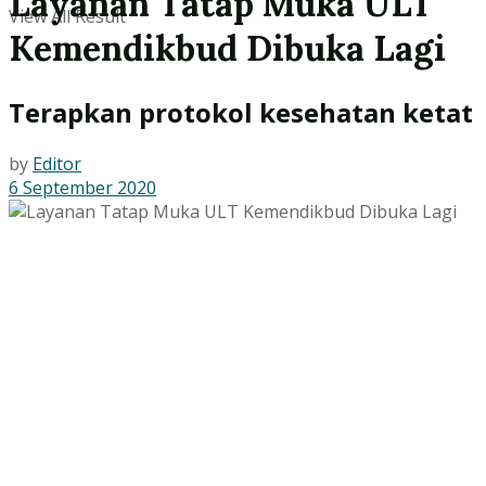
Layanan Tatap Muka ULT
View All Result
Kemendikbud Dibuka Lagi
Terapkan protokol kesehatan ketat
by
Editor
6 September 2020