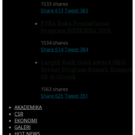
1533 shares
Share
613
Tweet
383
PTBA Buka Pendaftaran
Program BIDIKSIBA 2026
1534 shares
Share
614
Tweet
384
Cargill Raih Gold Award ISDA
Berkat Program Rumah Kompos
5R di Gresik
1563 shares
Share
625
Tweet
391
AKADEMIKA
CSR
EKONOMI
GALERI
HOT NEWS