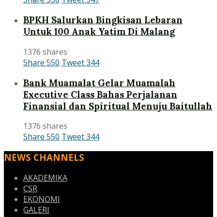
BPKH Salurkan Bingkisan Lebaran
Untuk 100 Anak Yatim Di Malang
1376 shares
Share
550
Tweet
344
Bank Muamalat Gelar Muamalah
Executive Class Bahas Perjalanan
Finansial dan Spiritual Menuju Baitullah
1376 shares
Share
550
Tweet
344
NEWS CHANNELS
AKADEMIKA
CSR
EKONOMI
GALERI