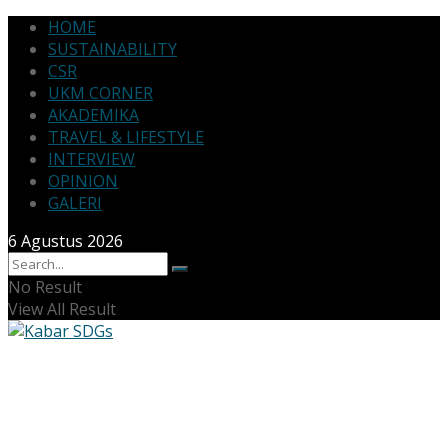
HOME
SUSTAINABILITY
CSR
UKM CORNER
AKADEMIKA
TRAVEL & LIFESTYLE
INTERVIEW
OPINION
GALERI
6 Agustus 2026
No Result
View All Result