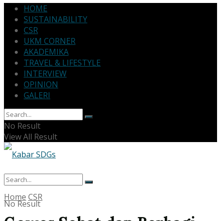
HOME
SUSTAINABILITY
CSR
UKM CORNER
AKADEMIKA
TRAVEL & LIFESTYLE
INTERVIEW
OPINION
GALERI
No Result
View All Result
Home
CSR
No Result