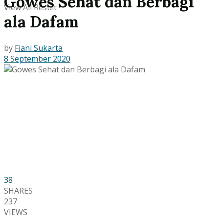
Gowes Sehat dan Berbagi
View All Result
ala Dafam
by
Fiani Sukarta
8 September 2020
38
SHARES
237
VIEWS