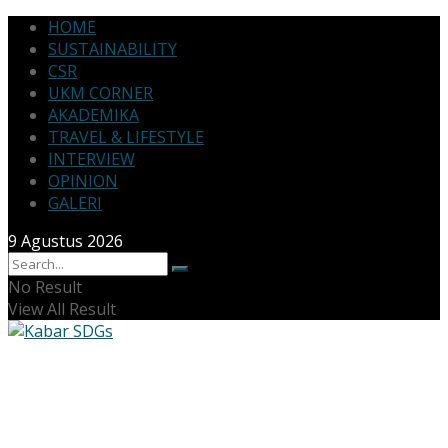
HOME
SUSTAINABILITY
CSR
UKM CORNER
AKADEMIKA
TRAVEL & LIFESTYLE
INTERVIEW
OPINION
GALERI
9 Agustus 2026
No Result
View All Result