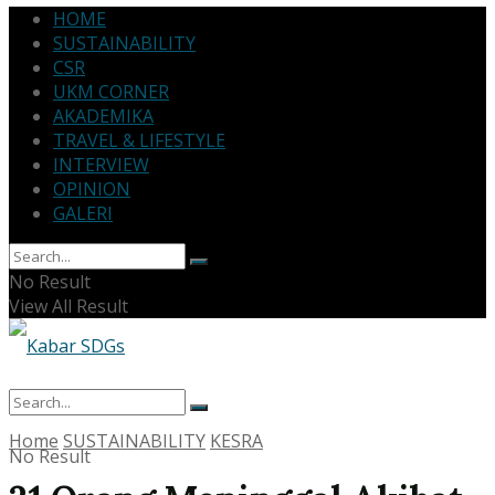
HOME
SUSTAINABILITY
CSR
UKM CORNER
AKADEMIKA
TRAVEL & LIFESTYLE
INTERVIEW
OPINION
GALERI
No Result
View All Result
Home
SUSTAINABILITY
KESRA
No Result