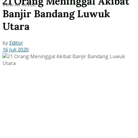
21 Orang Meninggal Akibat
View All Result
Banjir Bandang Luwuk
Utara
by
Editor
16 Juli 2020