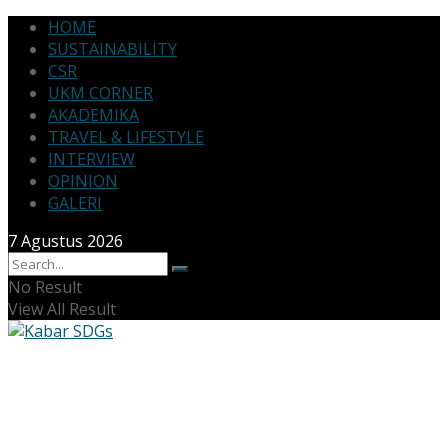
HOME
SUSTAINABILITY
CSR
UKM CORNER
AKADEMIKA
TRAVEL & LIFESTYLE
INTERVIEW
OPINION
GALERI
7 Agustus 2026
No Result
View All Result