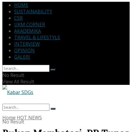
HOME
SUSTAINABILITY
CSR
UKM CORNER
AKADEMIKA
TRAVEL & LIFESTYLE
INTERVIEW
OPINION
GALERI
No Result
View All Result
Home
HOT NEWS
No Result