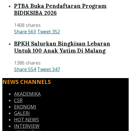
PTBA Buka Pendaftaran Program
BIDIKSIBA 2026
1408 shares
Share
563
Tweet
352
BPKH Salurkan Bingkisan Lebaran
Untuk 100 Anak Yatim Di Malang
1386 shares
Share
554
Tweet
347
NEWS CHANNELS
AKADEMIKA
CSR
EKONOMI
GALERI
HOT NEWS
INTERVIEW