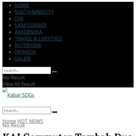
HOME
SUSTAINABILITY
CSR
UKM CORNER
AKADEMIKA
TRAVEL & LIFESTYLE
INTERVIEW
OPINION
GALERI
No Result
View All Result
Home
HOT NEWS
No Result