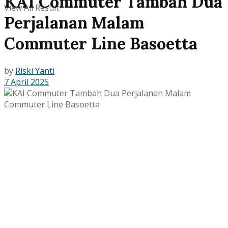
KAI Commuter Tambah Dua
View All Result
Perjalanan Malam
Commuter Line Basoetta
by
Riski Yanti
7 April 2025