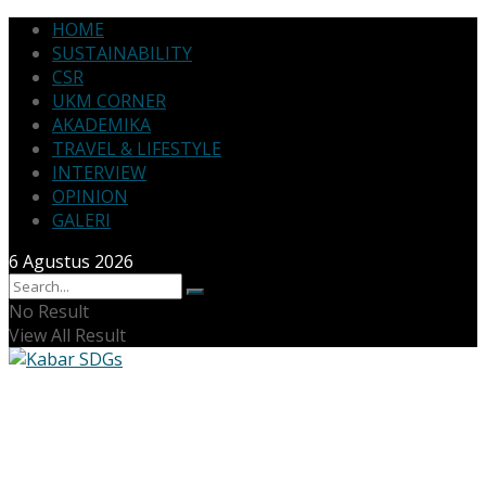
HOME
SUSTAINABILITY
CSR
UKM CORNER
AKADEMIKA
TRAVEL & LIFESTYLE
INTERVIEW
OPINION
GALERI
6 Agustus 2026
No Result
View All Result