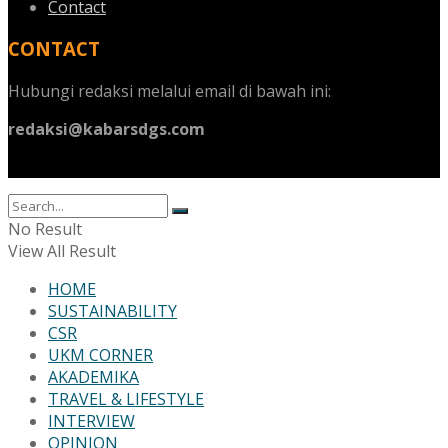
Contact
CONTACT
Hubungi redaksi melalui email di bawah ini:
redaksi@kabarsdgs.com
No Result
View All Result
HOME
SUSTAINABILITY
CSR
UKM CORNER
AKADEMIKA
TRAVEL & LIFESTYLE
INTERVIEW
OPINION