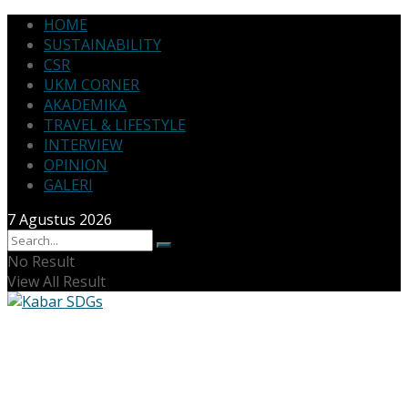
HOME
SUSTAINABILITY
CSR
UKM CORNER
AKADEMIKA
TRAVEL & LIFESTYLE
INTERVIEW
OPINION
GALERI
7 Agustus 2026
No Result
View All Result