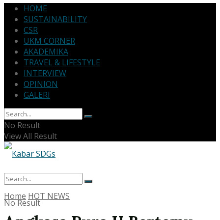
HOME
SUSTAINABILITY
CSR
UKM CORNER
AKADEMIKA
TRAVEL & LIFESTYLE
INTERVIEW
OPINION
GALERI
No Result
View All Result
Home
HOT NEWS
No Result