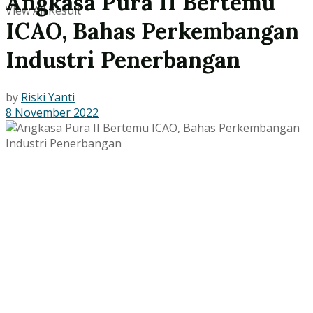
Angkasa Pura II Bertemu
View All Result
ICAO, Bahas Perkembangan
Industri Penerbangan
by
Riski Yanti
8 November 2022