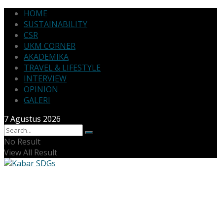
HOME
SUSTAINABILITY
CSR
UKM CORNER
AKADEMIKA
TRAVEL & LIFESTYLE
INTERVIEW
OPINION
GALERI
7 Agustus 2026
No Result
View All Result