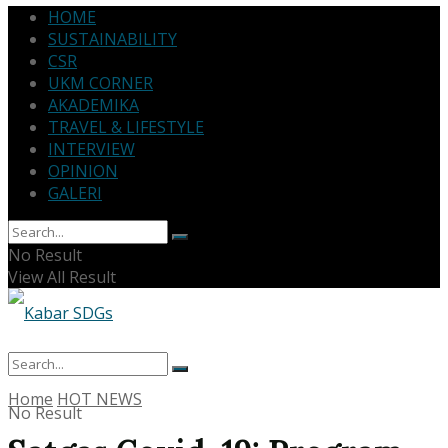
HOME
SUSTAINABILITY
CSR
UKM CORNER
AKADEMIKA
TRAVEL & LIFESTYLE
INTERVIEW
OPINION
GALERI
No Result
View All Result
Home
HOT NEWS
No Result