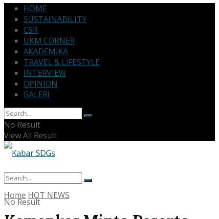
HOME
SUSTAINABILITY
CSR
UKM CORNER
AKADEMIKA
TRAVEL & LIFESTYLE
INTERVIEW
OPINION
GALERI
No Result
View All Result
Home
HOT NEWS
No Result