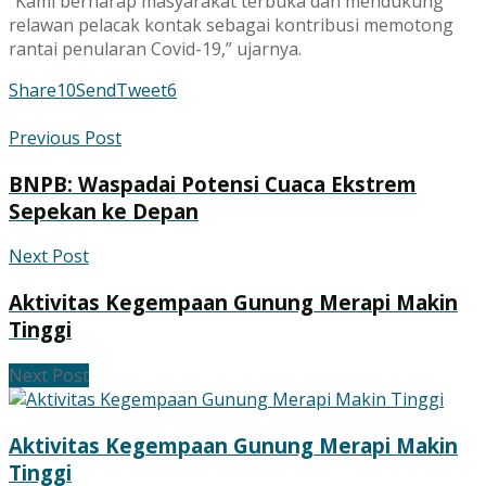
“Kami berharap masyarakat terbuka dan mendukung
relawan pelacak kontak sebagai kontribusi memotong
rantai penularan Covid-19,” ujarnya.
Share
10
Send
Tweet
6
Previous Post
BNPB: Waspadai Potensi Cuaca Ekstrem
Sepekan ke Depan
Next Post
Aktivitas Kegempaan Gunung Merapi Makin
Tinggi
Next Post
Aktivitas Kegempaan Gunung Merapi Makin
Tinggi