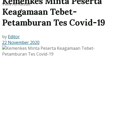
Kemenkes Minta Peserta
View All Result
Keagamaan Tebet-
Petamburan Tes Covid-19
by
Editor
22 November 2020