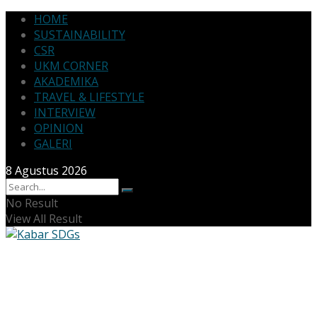
HOME
SUSTAINABILITY
CSR
UKM CORNER
AKADEMIKA
TRAVEL & LIFESTYLE
INTERVIEW
OPINION
GALERI
8 Agustus 2026
No Result
View All Result